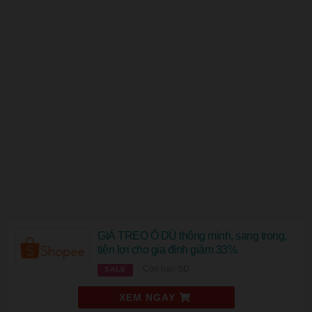
GIÁ TREO Ô DÙ thông minh, sang trọng,
tiện lợi cho gia đình giảm 33%
Còn hạn SD
SALE
XEM NGAY