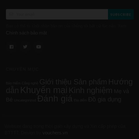
SUBSCRIBE
Bạn có thể từ chối nhận bản tin của chúng tôi bất cứ lúc nào. Xem
Chính sách bảo mật
.
CHUYÊN MỤC
Hướng
Giới thiệu Sản phẩm
Bảo Hiểm
Công nghệ
Khuyến mại
Kinh nghiệm
dẫn
Mẹ và
Đánh giá
Đồ gia dụng
Bé
Uncategorized
Địa điểm
Website đang trong thời gian xây dựng và Xin cấp phép của
BTTTT.
Design by
vouchers.vn