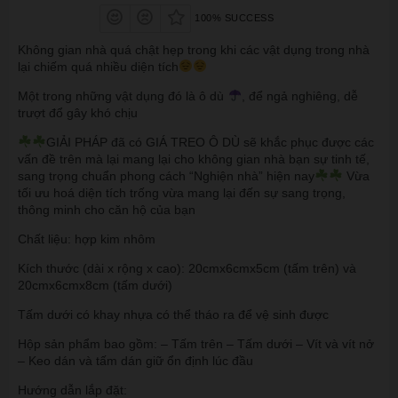
100% SUCCESS
Không gian nhà quá chật hẹp trong khi các vật dụng trong nhà
lại chiếm quá nhiều diện tích
Một trong những vật dụng đó là ô dù
, để ngả nghiêng, dễ
trượt đổ gây khó chịu
GIẢI PHÁP đã có GIÁ TREO Ô DÙ sẽ khắc phục được các
vấn đề trên mà lại mang lại cho không gian nhà bạn sự tinh tế,
sang trọng chuẩn phong cách “Nghiện nhà” hiện nay
Vừa
tối ưu hoá diện tích trống vừa mang lại đến sự sang trọng,
thông minh cho căn hộ của bạn
Chất liệu: hợp kim nhôm
Kích thước (dài x rộng x cao): 20cmx6cmx5cm (tấm trên) và
20cmx6cmx8cm (tấm dưới)
Tấm dưới có khay nhựa có thể tháo ra để vệ sinh được
Hộp sản phẩm bao gồm: – Tấm trên – Tấm dưới – Vít và vít nở
– Keo dán và tấm dán giữ ổn định lúc đầu
Hướng dẫn lắp đặt: