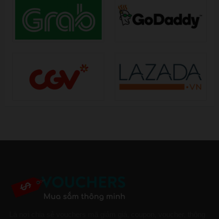
Là nơi chia sẻ vouchers mã giảm giá, coupon, voucher, thông