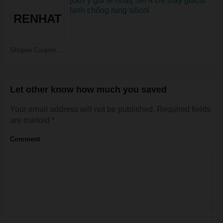
[Gợi ý giá rẻ nhất] Sét 4 Đế máy giặt,tủ
lạnh chống rung silicol
RENHAT
Shopee Coupons
Let other know how much you saved
Your email address will not be published.
Required fields
are marked
*
Comment