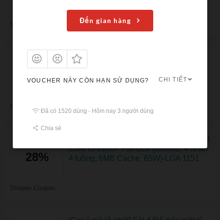
NHẤT
Đến gian hàng
Shopee Coupons
[FlashSale] Sét 4 Đế máy giặt chống
rung silicol
FLASHSALE
CHI TIẾT
VOUCHER NÀY CÒN HẠN SỬ DỤNG?
Shopee Coupons
Đã có 1520 dùng - Hôm nay 3 người dùng
Chia sẻ
Mã giảm giá 7% khi mua Bộ vi xử lý Intel
Core i3-9100F Full Box (3.6Ghz, 4 nhân
28%
4 luồng, 6MB Cache, 65W)-LGA 1151
Shopee Coupons