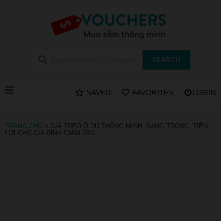
SEARCH
Skip
SAVED
FAVORITES
LOGIN
to
content
>
TRANG CHỦ
GIÁ TREO Ô DÙ THÔNG MINH, SANG TRỌNG, TIỆN
LỢI CHO GIA ĐÌNH GIẢM 33%