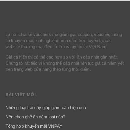
Là nơi chia sẻ vouchers mã giảm giá, coupon, voucher, thông
tin khuyến mãi, kinh nghiệm mua sắm trức tuyến tại các
website thương mại điện tử lớn và uy tín tại Việt Nam.
Giá cả hiển thị có thể cao hơn so với lần cập nhật gần nhất.
Chúng tôi rất tiếc vì không thể cập nhật liên tục giá cả niêm yết
trên trang web cửa hàng theo từng thời điểm.
BÀI VIẾT MỚI
Những loại trái cây giúp giảm cân hiệu quả
Nên chọn ghế ăn dặm loại nào?
Tổng hợp khuyến mãi VNPAY