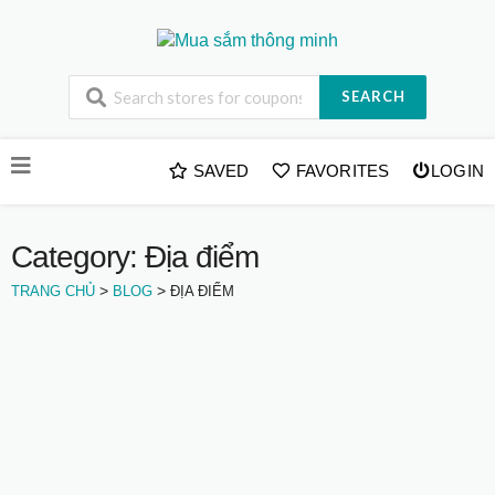
SEARCH
Skip
SAVED
FAVORITES
LOGIN
to
content
Category: Địa điểm
>
>
TRANG CHỦ
BLOG
ĐỊA ĐIỂM