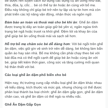
bé được rèn luyện cách sử dụng các dụng cụ ăn uống như bát,
thìa, đũa, ly, cốc… bé có thể tự ăn hoặc ăn cùng với bố mẹ.
Điều này không chỉ giúp bé trở nên tự lập và tự tin hơn mà còn
phát triển các kỹ năng vận động, nhận thức và ngôn ngữ.
Đảm bảo an toàn và thoải mái cho bé khi ăn
: Ghế ăn dặm
được trang bị dây an toàn giúp giữ bé yên vị, ngăn ngừa tình
trạng bé ngã hoặc trượt ra khỏi ghế. Đệm lót và khay ăn của
ghế giúp bé ăn uống thoải mái và sạch sẽ hơn.
Hỗ trợ bố mẹ chăm sóc bé dễ dàng hơn
: Với bé ngồi trên ghế
ăn dặm, việc giữ gìn vệ sinh trở nên dễ dàng, bé không làm bẩn
quần áo hay sàn nhà. Bố mẹ không cần phải chạy theo bé với
bát đũa mà có thể ngồi cạnh để giúp bé ăn hoặc cùng ăn với
bé, giúp tiết kiệm thời gian, công sức và tăng cường mối quan
hệ thân thiết với bé.
Các loại ghế ăn dặm phổ biến cho bé
Hiện nay, thị trường cung cấp nhiều loại ghế ăn dặm khác nhau
về kiểu dáng, kích thước và mức giá, nhưng chúng có thể được
phân loại thành ba loại chính: ghế ăn dặm gấp gọn, ghế ăn dặm
chân cao, và ghế ăn dặm có thể ngả ra nhiều nấc.
Ghế Ăn Dặm Gấp Gọn