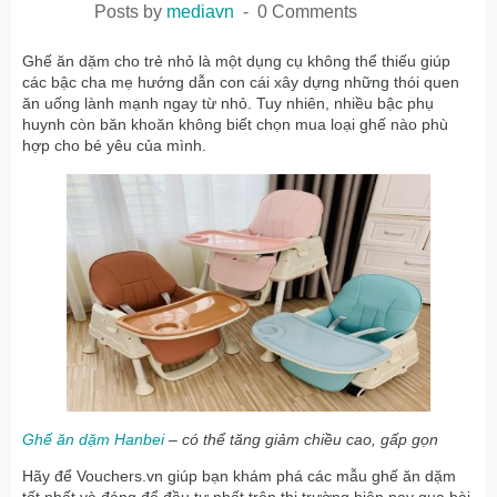
Posts by
mediavn
0 Comments
Ghế ăn dặm cho trẻ nhỏ là một dụng cụ không thể thiếu giúp
các bậc cha mẹ hướng dẫn con cái xây dựng những thói quen
ăn uống lành mạnh ngay từ nhỏ. Tuy nhiên, nhiều bậc phụ
huynh còn băn khoăn không biết chọn mua loại ghế nào phù
hợp cho bé yêu của mình.
Ghế ăn dặm Hanbei
– có thể tăng giảm chiều cao, gấp gọn
Hãy để Vouchers.vn giúp bạn khám phá các mẫu ghế ăn dặm
tốt nhất và đáng để đầu tư nhất trên thị trường hiện nay qua bài