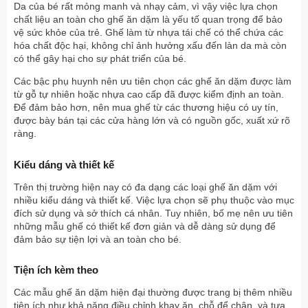
Da của bé rất mỏng manh và nhạy cảm, vì vậy việc lựa chọn
chất liệu an toàn cho ghế ăn dặm là yếu tố quan trọng để bảo
vệ sức khỏe của trẻ. Ghế làm từ nhựa tái chế có thể chứa các
hóa chất độc hại, không chỉ ảnh hưởng xấu đến làn da mà còn
có thể gây hại cho sự phát triển của bé.
Các bậc phụ huynh nên ưu tiên chọn các ghế ăn dặm được làm
từ gỗ tự nhiên hoặc nhựa cao cấp đã được kiểm định an toàn.
Để đảm bảo hơn, nên mua ghế từ các thương hiệu có uy tín,
được bày bán tại các cửa hàng lớn và có nguồn gốc, xuất xứ rõ
ràng.
Kiểu dáng và thiết kế
Trên thị trường hiện nay có đa dạng các loại ghế ăn dặm với
nhiều kiểu dáng và thiết kế. Việc lựa chọn sẽ phụ thuộc vào mục
đích sử dụng và sở thích cá nhân. Tuy nhiên, bố mẹ nên ưu tiên
những mẫu ghế có thiết kế đơn giản và dễ dàng sử dụng để
đảm bảo sự tiện lợi và an toàn cho bé.
Tiện ích kèm theo
Các mẫu ghế ăn dặm hiện đại thường được trang bị thêm nhiều
tiện ích như khả năng điều chỉnh khay ăn, chỗ để chân, và tựa