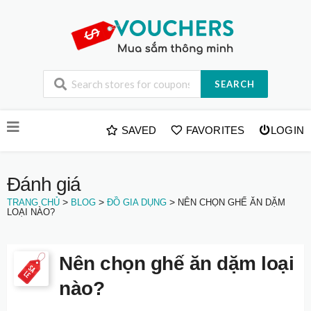
SEARCH
Skip
SAVED
FAVORITES
LOGIN
to
content
Đánh giá
>
>
>
TRANG CHỦ
BLOG
ĐỒ GIA DỤNG
NÊN CHỌN GHẾ ĂN DẶM
LOẠI NÀO?
Nên chọn ghế ăn dặm loại
nào?