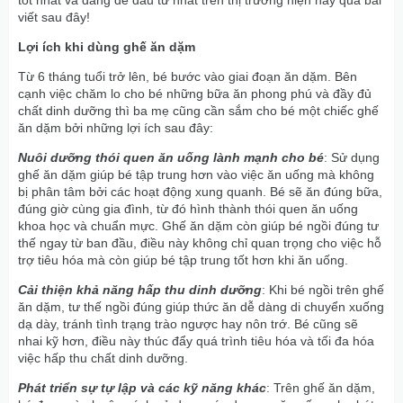
viết sau đây!
Lợi ích khi dùng ghế ăn dặm
Từ 6 tháng tuổi trở lên, bé bước vào giai đoạn ăn dặm. Bên
cạnh việc chăm lo cho bé những bữa ăn phong phú và đầy đủ
chất dinh dưỡng thì ba mẹ cũng cần sắm cho bé một chiếc ghế
ăn dặm bởi những lợi ích sau đây:
Nuôi dưỡng thói quen ăn uống lành mạnh cho bé
: Sử dụng
ghế ăn dặm giúp bé tập trung hơn vào việc ăn uống mà không
bị phân tâm bởi các hoạt động xung quanh. Bé sẽ ăn đúng bữa,
đúng giờ cùng gia đình, từ đó hình thành thói quen ăn uống
khoa học và chuẩn mực. Ghế ăn dặm còn giúp bé ngồi đúng tư
thế ngay từ ban đầu, điều này không chỉ quan trọng cho việc hỗ
trợ tiêu hóa mà còn giúp bé tập trung tốt hơn khi ăn uống.
Cải thiện khả năng hấp thu dinh dưỡng
: Khi bé ngồi trên ghế
ăn dặm, tư thế ngồi đúng giúp thức ăn dễ dàng di chuyển xuống
dạ dày, tránh tình trạng trào ngược hay nôn trớ. Bé cũng sẽ
nhai kỹ hơn, điều này thúc đẩy quá trình tiêu hóa và tối đa hóa
việc hấp thu chất dinh dưỡng.
Phát triển sự tự lập và các kỹ năng khác
: Trên ghế ăn dặm,