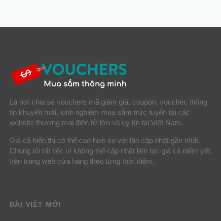
Là nơi chia sẻ vouchers mã giảm giá, coupon, voucher, thông
tin khuyến mãi, kinh nghiệm mua sắm trức tuyến tại các
website thương mại điện tử lớn và uy tín tại Việt Nam.
Giá cả hiển thị có thể cao hơn so với lần cập nhật gần nhất.
Chúng tôi rất tiếc vì không thể cập nhật liên tục giá cả niêm yết
trên trang web cửa hàng theo từng thời điểm.
BÀI VIẾT MỚI