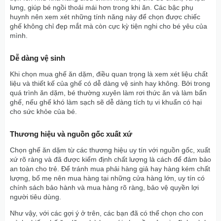
lưng, giúp bé ngồi thoải mái hơn trong khi ăn. Các bậc phụ
huynh nên xem xét những tính năng này để chọn được chiếc
ghế không chỉ đẹp mắt mà còn cực kỳ tiện nghi cho bé yêu của
mình.
Dễ dàng vệ sinh
Khi chọn mua ghế ăn dặm, điều quan trọng là xem xét liệu chất
liệu và thiết kế của ghế có dễ dàng vệ sinh hay không. Bởi trong
quá trình ăn dặm, bé thường xuyên làm rơi thức ăn và làm bẩn
ghế, nếu ghế khó làm sạch sẽ dễ dàng tích tụ vi khuẩn có hại
cho sức khỏe của bé.
Thương hiệu và nguồn gốc xuất xứ
Chọn ghế ăn dặm từ các thương hiệu uy tín với nguồn gốc, xuất
xứ rõ ràng và đã được kiểm định chất lượng là cách để đảm bảo
an toàn cho trẻ. Để tránh mua phải hàng giả hay hàng kém chất
lượng, bố mẹ nên mua hàng tại những cửa hàng lớn, uy tín có
chính sách bảo hành và mua hàng rõ ràng, bảo vệ quyền lợi
người tiêu dùng.
Như vậy, với các gợi ý ở trên, các bạn đã có thể chọn cho con