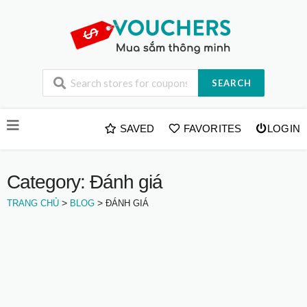
SEARCH
Skip
SAVED
FAVORITES
LOGIN
to
content
Category: Đánh giá
>
>
TRANG CHỦ
BLOG
ĐÁNH GIÁ