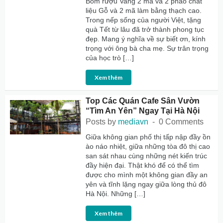
Bom rượu Vang 2 mã và 2 pháo chất
liệu Gỗ và 2 mã làm bằng thạch cao.
Trong nếp sống của người Việt, tặng
quà Tết từ lâu đã trở thành phong tục
đẹp. Mang ý nghĩa về sự biết ơn, kính
trọng với ông bà cha mẹ. Sự trân trọng
của học trò […]
Xem thêm
Top Các Quán Cafe Sân Vườn
“Tìm An Yên” Ngay Tại Hà Nội
Posts by
mediavn
0 Comments
Giữa không gian phố thị tấp nập đầy ồn
ào náo nhiệt, giữa những tòa đô thị cao
san sát nhau cùng những nét kiến trúc
đầy hiện đại. Thật khó để có thể tìm
được cho mình một không gian đầy an
yên và tĩnh lặng ngay giữa lòng thủ đô
Hà Nội. Những […]
Xem thêm