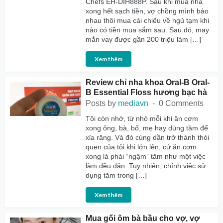
Chefs EH-DIH888P. Sau khi mua nhà
xong hết sạch tiền, vợ chồng mình bảo
nhau thôi mua cái chiếu về ngủ tạm khi
nào có tiền mua sắm sau. Sau đó, may
mắn vay được gần 200 triệu làm […]
Xem thêm
Review chỉ nha khoa Oral-B Oral-
B Essential Floss hương bạc hà
Posts by
mediavn
0 Comments
Tôi còn nhớ, từ nhỏ mỗi khi ăn cơm
xong ông, bà, bố, mẹ hay dùng tăm để
xỉa răng. Và đó cùng dần trở thành thói
quen của tôi khi lớn lên, cứ ăn cơm
xong là phải “ngậm” tăm như một việc
làm đều đặn. Tuy nhiên, chính việc sử
dụng tăm trong […]
Xem thêm
Mua gối ôm bà bầu cho vợ, vợ