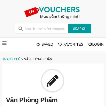
SEARCH
Skip
SAVED
FAVORITES
LOGIN
to
content
>
TRANG CHỦ
VĂN PHÒNG PHẨM
Văn Phòng Phẩm