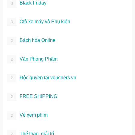
Black Friday
3
Ôtô xe máy và Phụ kiện
3
Bách hóa Online
2
Văn Phòng Phẩm
2
Độc quyền tại vouchers.vn
2
FREE SHIPPING
2
Vé xem phim
2
Thể thao, giải trí
2