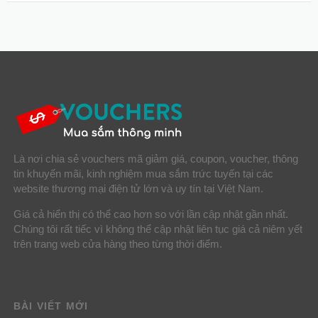
Là nơi chia sẻ vouchers mã giảm giá, coupon, voucher, thông
tin khuyến mãi, kinh nghiệm mua sắm trức tuyến tại các
website thương mại điện tử lớn và uy tín tại Việt Nam.
Giá cả hiển thị có thể cao hơn so với lần cập nhật gần nhất.
Chúng tôi rất tiếc vì không thể cập nhật liên tục giá cả niêm yết
trên trang web cửa hàng theo từng thời điểm.
BÀI VIẾT MỚI