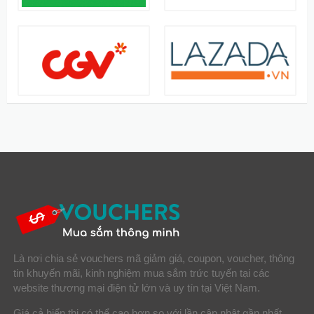
Là nơi chia sẻ vouchers mã giảm giá, coupon, voucher, thông
tin khuyến mãi, kinh nghiệm mua sắm trức tuyến tại các
website thương mại điện tử lớn và uy tín tại Việt Nam.
Giá cả hiển thị có thể cao hơn so với lần cập nhật gần nhất.