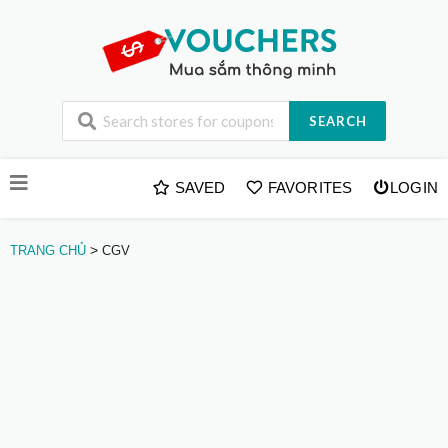
SEARCH
Skip
SAVED
FAVORITES
LOGIN
to
content
>
TRANG CHỦ
CGV