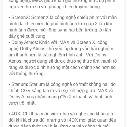
sống động. IMAX giúp khán giả thưởng thức bộ phim
trọn vẹn hơn so với phòng chiếu truyền thống.
• ScreenX: ScreenX là công nghệ chiếu phim với màn
hình đa chiều với độ phủ hình ảnh lớn gấp 3 lần khi
hình ảnh được mở rộng sang hai bên tường tới tận
dãy ghế cuối cùng.
• Dolby Atmos: Khác với IMAX và Screen X, công
nghệ Dolby Atmos chủ yếu tập trung vào trải nghiệm
âm thanh hơn là trải nghiệm hình ảnh. Với Dolby
Atmos, người dùng sẽ được thưởng thức âm thanh rõ
ràng và được định hướng một cách chính xác hơn so
với thông thường.
• Starium: Starium là công nghệ có ‘một không hai’ do
chính CGV sáng tạo ra với sự kết hợp giữa IMAX và
Dolby Atmos nhằm mang đến âm thanh và hình ảnh
vượt trội nhất.
• 4DX: Chỉ thỏa mãn việc nhìn và nghe cho khán giả
đôi khi là chưa đủ, nhưng với 4DX mọi giác quan đều
được đánh thức với hiệu ứng chuyển động và môi