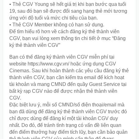
• Thẻ CGV Young sẽ hết giá trị khi bạn bước qua tuổi
19, sau đó bạn sẽ được đổi sang hạng thẻ mới tương
ứng với độ tuổi và mức chi tiêu của bạn.
• Thẻ CGV Member không có hạn sử dụng.
Để tìm hiểu rõ hơn về cách đăng ký thẻ thành viên
CGV, bạn vui lòng xem thông tin chi tiết ở mục “Đăng
ký thẻ thành viên CGV”
Bạn có thể đăng ký thành viên CGV miễn phí tại
website https://www.cgv.vn/ hoặc ứng dụng CGV
Cinemas. Sau khi hoàn thành các yêu cầu đăng ký thẻ
thành viên CGV, bạn cần kiểm tra email để kích hoạt
tài khoản và mang CMND đến quầy Guest Service tại
bất kỳ rạp CGV nào để được nhận thẻ thành viên
CGV.
Đặc biệt lưu ý, mỗi số CMND/số điện thoại/email mà
bạn đã dùng để đăng ký thẻ thành viên CGV trước đó
chỉ được dùng để đăng kí một tài khoản CGV duy
nhất. Do đó, để tránh tình trạng có vấn đề liên quan
đến điểm thưởng hay điểm tích lũy, bạn cần bảo quản
thẻ thành viên CGV của mình cẩn thận để được