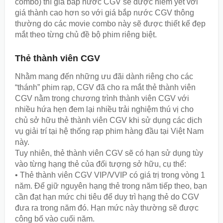
combo) thì giá bắp nước CGV sẽ được niêm yết với
giá thành cao hơn so với giá bắp nước CGV thông
thường do các movie combo này sẽ được thiết kế đẹp
mắt theo từng chủ đề bộ phim riêng biệt.
Thẻ thành viên CGV
Nhằm mang đến những ưu đãi dành riêng cho các
“thánh” phim rạp, CGV đã cho ra mắt thẻ thành viên
CGV nằm trong chương trình thành viên CGV với
nhiều hứa hẹn đem lại nhiều trải nghiệm thú vị cho
chủ sở hữu thẻ thành viên CGV khi sử dụng các dịch
vụ giải trí tại hệ thống rạp phim hàng đầu tại Việt Nam
này.
Tuy nhiên, thẻ thành viên CGV sẽ có hạn sử dụng tùy
vào từng hạng thẻ của đối tượng sở hữu, cụ thể:
• Thẻ thành viên CGV VIP/VVIP có giá trị trong vòng 1
năm. Để giữ nguyên hạng thẻ trong năm tiếp theo, bạn
cần đạt hạn mức chi tiêu để duy trì hạng thẻ do CGV
đưa ra trong năm đó. Hạn mức này thường sẽ được
công bố vào cuối năm.