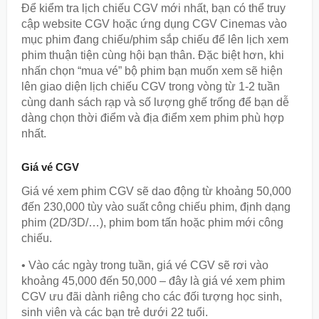
Để kiểm tra lịch chiếu CGV mới nhất, bạn có thể truy
cập website CGV hoặc ứng dụng CGV Cinemas vào
mục phim đang chiếu/phim sắp chiếu để lên lịch xem
phim thuận tiện cùng hội bạn thân. Đặc biệt hơn, khi
nhấn chọn “mua vé” bộ phim bạn muốn xem sẽ hiện
lên giao diện lịch chiếu CGV trong vòng từ 1-2 tuần
cùng danh sách rạp và số lượng ghế trống để bạn dễ
dàng chọn thời điểm và địa điểm xem phim phù hợp
nhất.
Giá vé CGV
Giá vé xem phim CGV sẽ dao động từ khoảng 50,000
đến 230,000 tùy vào suất công chiếu phim, định dạng
phim (2D/3D/…), phim bom tấn hoặc phim mới công
chiếu.
• Vào các ngày trong tuần, giá vé CGV sẽ rơi vào
khoảng 45,000 đến 50,000 – đây là giá vé xem phim
CGV ưu đãi dành riêng cho các đối tượng học sinh,
sinh viên và các bạn trẻ dưới 22 tuổi.