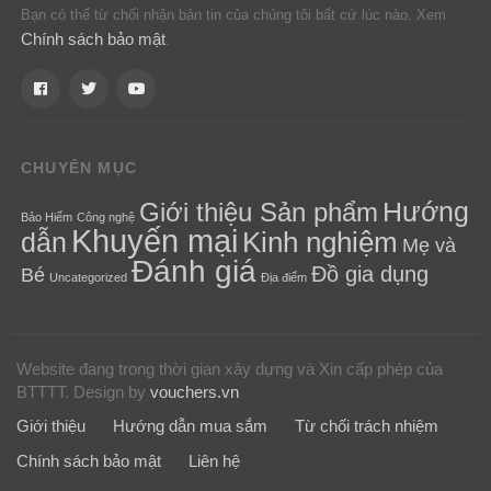
Bạn có thể từ chối nhận bản tin của chúng tôi bất cứ lúc nào. Xem
Chính sách bảo mật
.
CHUYÊN MỤC
Hướng
Giới thiệu Sản phẩm
Bảo Hiểm
Công nghệ
Khuyến mại
Kinh nghiệm
dẫn
Mẹ và
Đánh giá
Đồ gia dụng
Bé
Uncategorized
Địa điểm
Website đang trong thời gian xây dựng và Xin cấp phép của
BTTTT.
Design by
vouchers.vn
Giới thiệu
Hướng dẫn mua sắm
Từ chối trách nhiệm
Chính sách bảo mật
Liên hệ