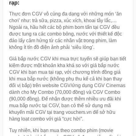
rạp:
Thực đơn CGV vô cùng đa dạng với những món ‘ăn
chơi’ như: trà sữa, pizza, xúc xích, khoai tây lắc,…
Ngoài ra, hầu hết các bộ phim bom tấn tại CGV đều
được tung ra các combo bỏng, nước với thiết kế độc
đáo lấy cảm hứng từ các nhân vật trong phim, làm
không ít tín đồ điện ảnh phải ‘siêu lòng’.
Giá bắp nước CGV khi mua trực tuyến sẽ giúp bạn tiết
kiệm được một khoản kha khá so với giá bắp nước
CGV khi bạn mua tại rạp, với chương trình đồng giá
khi mua bắp nước (không phụ thu kể cả khi bạn thay
đổi vị bắp) trên website CGV/ứng dụng CGV Cinemas
dành cho My Combo (70,000 đồng) và CGV Combo
(90,000 đồng). Để nhận được thêm nhiều ưu đãi khi
mua bắp nước tại CGV, bạn có thể sử dụng mã
khuyến mãi CGV tại trang vouchers.vn để sở hữu
hàng loạt combo với giá “cực hời”.
Tuy nhiên, khi bạn mua theo combo phim (movie