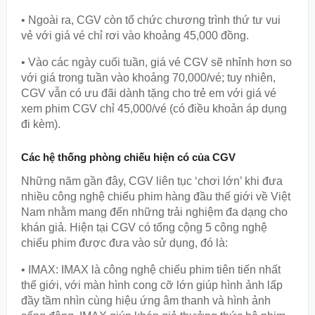
• Ngoài ra, CGV còn tổ chức chương trình thứ tư vui
vẻ với giá vé chỉ rơi vào khoảng 45,000 đồng.
• Vào các ngày cuối tuần, giá vé CGV sẽ nhỉnh hơn so
với giá trong tuần vào khoảng 70,000/vé; tuy nhiên,
CGV vẫn có ưu đãi dành tặng cho trẻ em với giá vé
xem phim CGV chỉ 45,000/vé (có điều khoản áp dụng
đi kèm).
Các hệ thống phòng chiếu hiện có của CGV
Những năm gần đây, CGV liên tục ‘chơi lớn’ khi đưa
nhiều công nghệ chiếu phim hàng đầu thế giới về Việt
Nam nhằm mang đến những trải nghiệm đa dạng cho
khán giả. Hiện tại CGV có tổng cộng 5 công nghệ
chiếu phim được đưa vào sử dụng, đó là:
• IMAX: IMAX là công nghệ chiếu phim tiên tiến nhất
thế giới, với màn hình cong cỡ lớn giúp hình ảnh lấp
đầy tầm nhìn cùng hiệu ứng âm thanh và hình ảnh