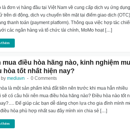
là đơn vị hàng đầu tại Việt Nam về cung cấp dịch vụ ứng dụng
tử trên di động, dịch vụ chuyển tiền mặt tại điểm giao dịch (OTC
ảng thanh toán (payment platform). Thông qua việc hợp tác chiế
với các ngân hàng và tổ chức tài chính, MoMo hoạt […]
 thêm
 mua điều hòa hãng nào, kinh nghiệm m
u hòa tốt nhất hiện nay?
 by
mediavn
0 Comments
hòa là một sản phẩm khá đắt tiền nên trước khi mua hẳn nhiều
 sẽ có câu hỏi nên mua điều hòa hãng nào? Điều hòa nào tốt n
nay?…. Để giúp các bạn dễ dàng chọn lựa cho gia đình mình m
 điều hòa phù hợp nhất sau đây mình xin chia sẻ […]
 thêm