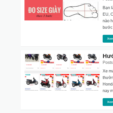
Bạn l
EU, C
nào h
bước 
Xem
Hướ
Posts
Xe má
thườn
Honda
nay m
Xem