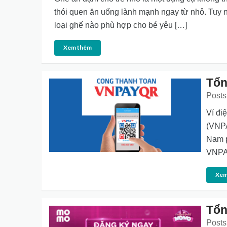
thói quen ăn uống lành mạnh ngay từ nhỏ. Tuy 
loại ghế nào phù hợp cho bé yêu […]
Xem thêm
Tổn
Posts
Ví đi
(VNPA
Nam p
VNPAY
Xem
Tổn
Posts