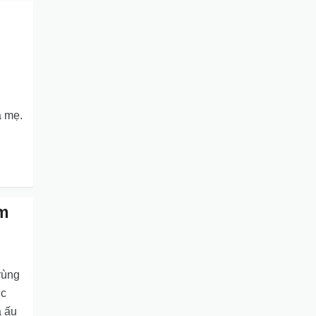
u
a mẹ.
am
rùng
úc
a ấu