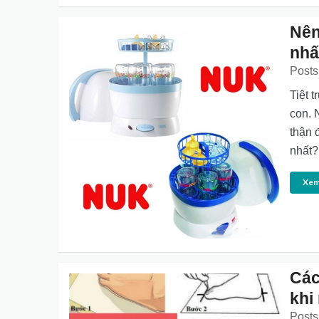
Nên
nhấ
Posts
Tiệt 
con. 
thận 
nhất?
Xem
Các
khi
Posts