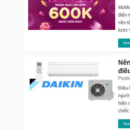
MoMo 
điện 
nền t
lược 
Xem
Nên
điề
Posts
Điều 
người
hiện 
chiếc
Xem