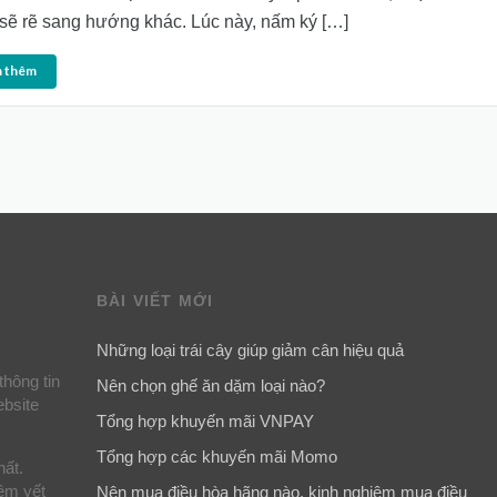
 sẽ rẽ sang hướng khác. Lúc này, nấm ký […]
 thêm
BÀI VIẾT MỚI
Những loại trái cây giúp giảm cân hiệu quả
thông tin
Nên chọn ghế ăn dặm loại nào?
ebsite
Tổng hợp khuyến mãi VNPAY
Tổng hợp các khuyến mãi Momo
hất.
iêm yết
Nên mua điều hòa hãng nào, kinh nghiệm mua điều