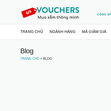
CỘNG Đ
Skip
TRANG CHỦ
NGÀNH HÀNG
MÃ GIẢM GIÁ
to
content
Blog
>
TRANG CHỦ
BLOG