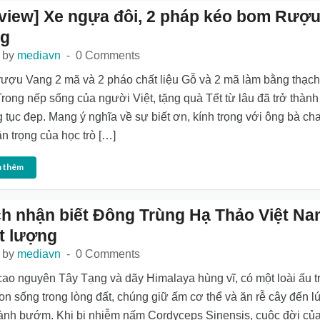
view] Xe ngựa đôi, 2 pháp kéo bom Rượ
ng
 by
mediavn
0 Comments
ượu Vang 2 mã và 2 pháo chất liệu Gỗ và 2 mã làm bằng thạch
Trong nếp sống của người Việt, tặng quà Tết từ lâu đã trở thành
 tục đẹp. Mang ý nghĩa về sự biết ơn, kính trọng với ông bà ch
ân trọng của học trò […]
 thêm
h nhận biết Đông Trùng Hạ Thảo Việt N
t lượng
 by
mediavn
0 Comments
cao nguyên Tây Tạng và dãy Himalaya hùng vĩ, có một loài ấu t
on sống trong lòng đất, chúng giữ ấm cơ thể và ăn rễ cây đến l
hành bướm. Khi bị nhiễm nấm Cordyceps Sinensis, cuộc đời củ