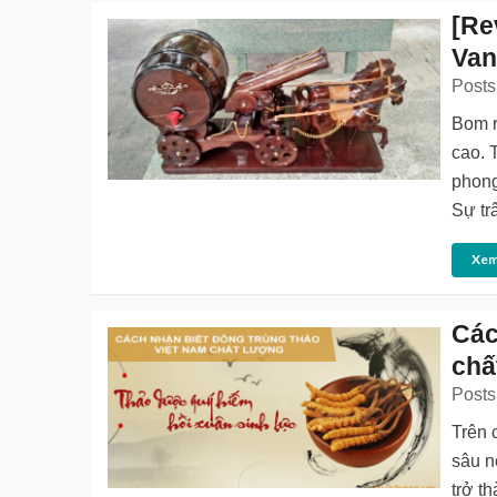
[Re
Va
Posts
Bom r
cao. 
phong
Sự tr
Xem
Các
chấ
Posts
Trên 
sâu n
trở t