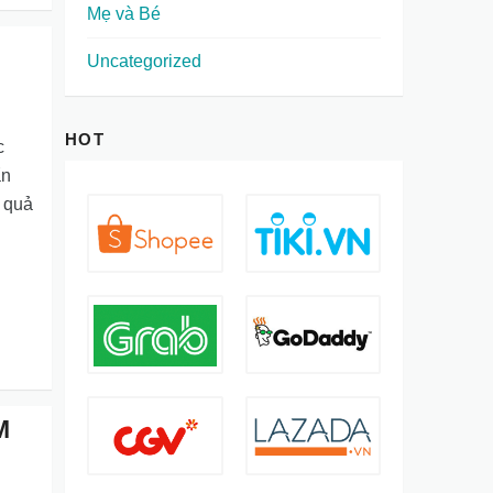
Mẹ và Bé
Uncategorized
HOT
c
ẩn
u quả
M