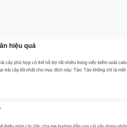
cân hiệu quả
ái cây phù hợp có thể hỗ trợ rất nhiều trong việc kiểm soát calo
i trái cây tốt nhất cho mục đích này: Táo: Táo không chỉ là một 
?
hể thiếu giúp các bậc cha mẹ hướng dẫn con cái xây dựng nhữ