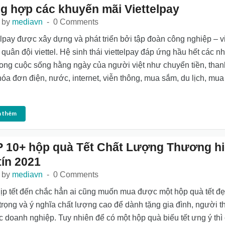
g hợp các khuyến mãi Viettelpay
 by
mediavn
0 Comments
elpay được xây dựng và phát triển bởi tập đoàn công nghiệp – v
 quân đội viettel. Hệ sinh thái viettelpay đáp ứng hầu hết các n
rong cuộc sống hằng ngày của người việt như chuyển tiền, than
hóa đơn điện, nước, internet, viễn thông, mua sắm, du lịch, mua
 thêm
 10+ hộp quà Tết Chất Lượng Thương h
tín 2021
 by
mediavn
0 Comments
ịp tết đến chắc hẳn ai cũng muốn mua được một hộp quà tết đẹ
trọng và ý nghĩa chất lượng cao để dành tặng gia đình, người t
ác doanh nghiệp. Tuy nhiên để có một hộp quà biếu tết ưng ý thì