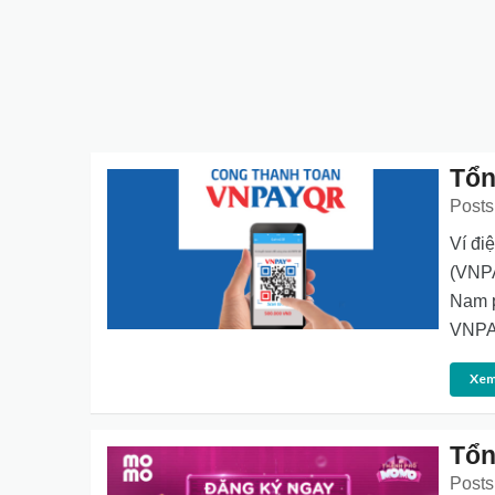
Tổn
Posts
Ví đi
(VNPA
Nam p
VNPAY
Xem
Tổn
Posts