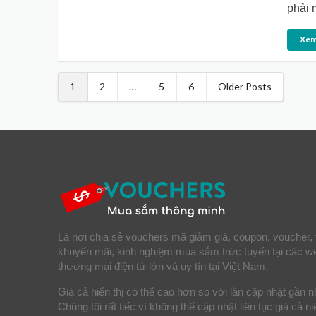
phải 
Xem
1
2
…
5
6
Older Posts
Là nơi chia sẻ vouchers mã giảm giá, coupon, voucher, 
khuyến mãi, kinh nghiệm mua sắm trức tuyến tại các w
thương mại điện tử lớn và uy tín tại Việt Nam.
Giá cả hiển thị có thể cao hơn so với lần cập nhật gần n
Chúng tôi rất tiếc vì không thể cập nhật liên tục giá cả n