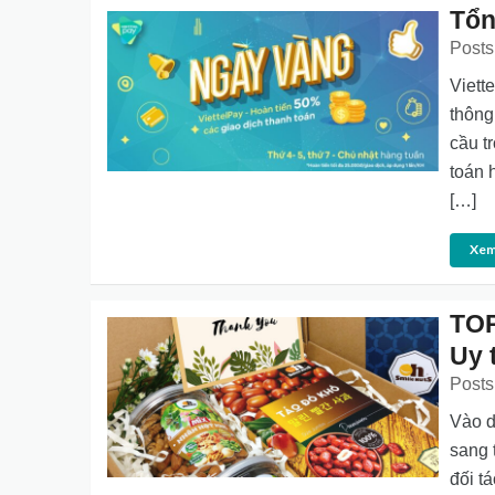
Tổn
Posts
Viett
thông
cầu t
toán 
[…]
Xem
TOP
Uy 
Posts
Vào d
sang 
đối t