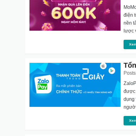
MoMo 
điện 
nền t
lược 
Xem
Tổn
Posts
ZaloP
được 
dụng 
người
Xem