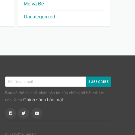
Mẹ và Bé
Uncategorized
SUBSCRIBE
Bạn có thể từ chối nhận bản tin của chúng tôi bất cứ lúc
Chính sách bảo mật
nào. Xem
.
CHUYÊN MỤC