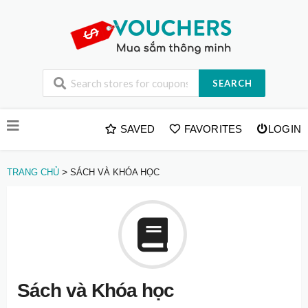
SEARCH
Skip
SAVED
FAVORITES
LOGIN
to
content
>
TRANG CHỦ
SÁCH VÀ KHÓA HỌC
Sách và Khóa học