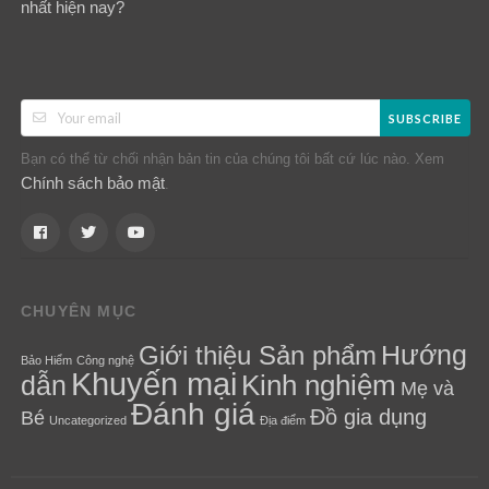
nhất hiện nay?
SUBSCRIBE
Bạn có thể từ chối nhận bản tin của chúng tôi bất cứ lúc nào. Xem
Chính sách bảo mật
.
CHUYÊN MỤC
Hướng
Giới thiệu Sản phẩm
Bảo Hiểm
Công nghệ
Khuyến mại
Kinh nghiệm
dẫn
Mẹ và
Đánh giá
Đồ gia dụng
Bé
Uncategorized
Địa điểm