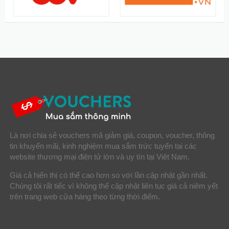
Là nơi chia sẻ vouchers mã giảm giá, coupon, voucher, thông
tin khuyến mãi, kinh nghiệm mua sắm trức tuyến tại các
website thương mại điện tử lớn và uy tín tại Việt Nam.
Giá cả hiển thị có thể cao hơn so với lần cập nhật gần nhất.
Chúng tôi rất tiếc vì không thể cập nhật liên tục giá cả niêm yết
trên trang web cửa hàng theo từng thời điểm.