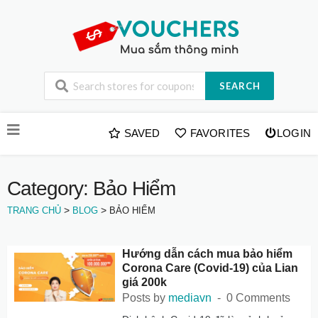
SEARCH
Skip
SAVED
FAVORITES
LOGIN
to
content
Category: Bảo Hiểm
>
>
TRANG CHỦ
BLOG
BẢO HIỂM
Hướng dẫn cách mua bảo hiểm
Corona Care (Covid-19) của Lian
giá 200k
Posts by
mediavn
0 Comments