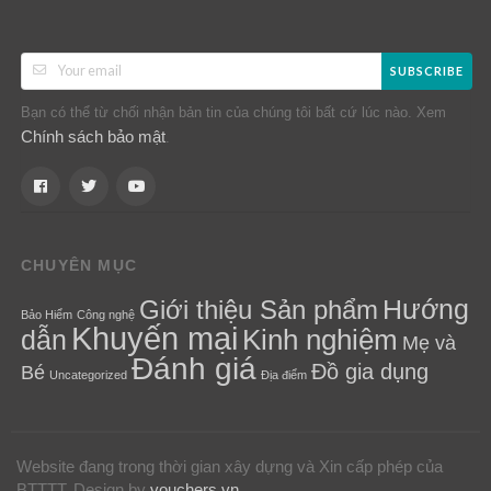
SUBSCRIBE
Bạn có thể từ chối nhận bản tin của chúng tôi bất cứ lúc nào. Xem
Chính sách bảo mật
.
CHUYÊN MỤC
Hướng
Giới thiệu Sản phẩm
Bảo Hiểm
Công nghệ
Khuyến mại
Kinh nghiệm
dẫn
Mẹ và
Đánh giá
Đồ gia dụng
Bé
Uncategorized
Địa điểm
Website đang trong thời gian xây dựng và Xin cấp phép của
BTTTT.
Design by
vouchers.vn