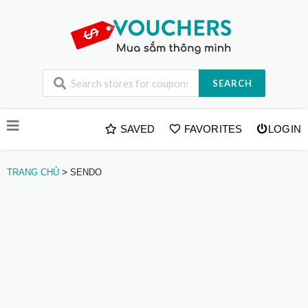
SEARCH
Skip
SAVED
FAVORITES
LOGIN
to
content
>
TRANG CHỦ
SENDO