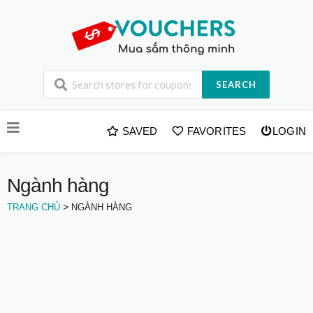
SEARCH
Skip
SAVED
FAVORITES
LOGIN
to
content
Ngành hàng
>
TRANG CHỦ
NGÀNH HÀNG