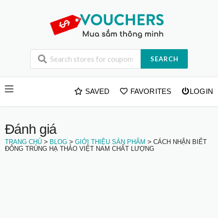
SEARCH
Skip
SAVED
FAVORITES
LOGIN
to
content
Đánh giá
>
>
>
TRANG CHỦ
BLOG
GIỚI THIỆU SẢN PHẨM
CÁCH NHẬN BIẾT
ĐÔNG TRÙNG HẠ THẢO VIỆT NAM CHẤT LƯỢNG