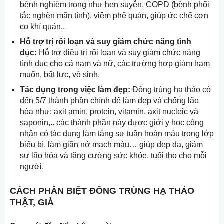
bệnh nghiêm trọng như hen suyễn, COPD (bệnh phổi
tắc nghẽn mãn tính), viêm phế quản, giúp ức chế cơn
co khí quản..
Hỗ trợ trị rối loạn và suy giảm chức năng tình
dục:
Hỗ trợ điều trị rối loạn và suy giảm chức năng
tình dục cho cả nam và nữ, các trường hợp giảm ham
muốn, bất lực, vô sinh.
Tác dụng trong việc làm đẹp:
Đông trùng hạ thảo có
đến 5/7 thành phần chính để làm đẹp và chống lão
hóa như: axit amin, protein, vitamin, axit nucleic và
saponin,.. các thành phần này được giới y học công
nhận có tác dụng làm tăng sự tuần hoàn máu trong lớp
biểu bì, làm giãn nở mạch máu… giúp đẹp da, giảm
sự lão hóa và tăng cường sức khỏe, tuổi thọ cho mỗi
người.
CÁCH PHÂN BIỆT ĐÔNG TRÙNG HẠ THẢO
THẬT, GIẢ