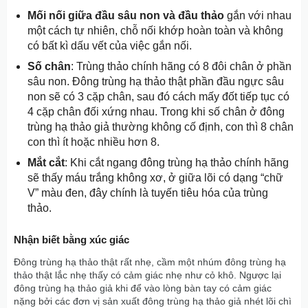
Mối nối giữa đầu sâu non và đầu thảo
gắn với nhau
một cách tự nhiên, chỗ nối khớp hoàn toàn và không
có bất kì dấu vết của việc gắn nối.
Số chân
: Trùng thảo chính hãng có 8 đôi chân ở phần
sâu non. Đông trùng hạ thảo thật phần đầu ngực sâu
non sẽ có 3 cặp chân, sau đó cách mấy đốt tiếp tục có
4 cặp chân đối xứng nhau. Trong khi số chân ở đông
trùng hạ thảo giả thường không cố định, con thì 8 chân
con thì ít hoặc nhiều hơn 8.
Mắt cắt
: Khi cắt ngang đông trùng hạ thảo chính hãng
sẽ thấy máu trắng không xơ, ở giữa lõi có dạng “chữ
V” màu đen, đây chính là tuyến tiêu hóa của trùng
thảo.
Nhận biết bằng xúc giác
Đông trùng hạ thảo thật rất nhẹ, cầm một nhúm đông trùng hạ
thảo thật lắc nhẹ thấy có cảm giác nhẹ như cỏ khô. Ngược lại
đông trùng hạ thảo giả khi để vào lòng bàn tay có cảm giác
nặng bởi các đơn vị sản xuất đông trùng hạ thảo giả nhét lõi chì