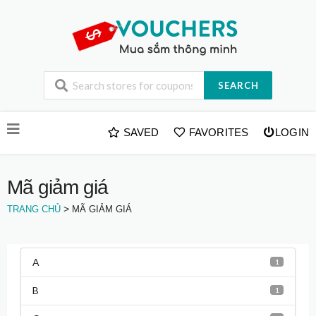
SEARCH
Skip
SAVED
FAVORITES
LOGIN
to
content
Mã giảm giá
>
TRANG CHỦ
MÃ GIẢM GIÁ
A
1
B
1