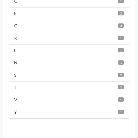
C
1
F
2
G
2
K
1
L
1
N
1
S
2
T
2
V
4
Y
1