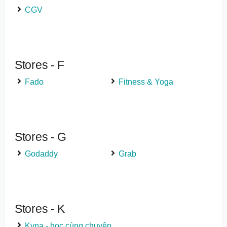
CGV
Stores - F
Fado
Fitness & Yoga
Stores - G
Godaddy
Grab
Stores - K
Kyna - học cùng chuyên