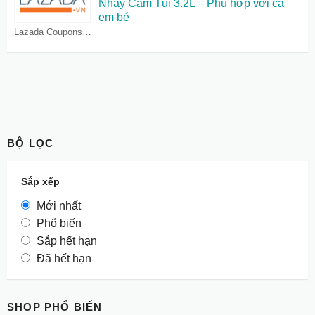
Nhạy Cảm Túi 3.2L – Phù hợp với cả
em bé
Lazada Coupons
BỘ LỌC
Sắp xếp
Mới nhất
Phổ biến
Sắp hết hạn
Đã hết hạn
SHOP PHỔ BIẾN