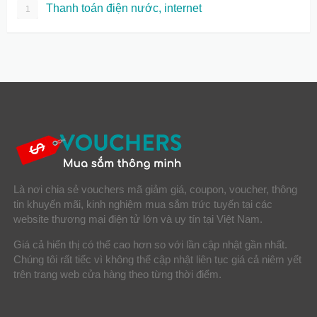
Thanh toán điện nước, internet
1
Là nơi chia sẻ vouchers mã giảm giá, coupon, voucher, thông
tin khuyến mãi, kinh nghiệm mua sắm trức tuyến tại các
website thương mại điện tử lớn và uy tín tại Việt Nam.
Giá cả hiển thị có thể cao hơn so với lần cập nhật gần nhất.
Chúng tôi rất tiếc vì không thể cập nhật liên tục giá cả niêm yết
trên trang web cửa hàng theo từng thời điểm.