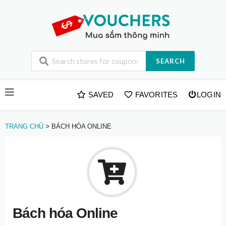
SEARCH
Skip
SAVED
FAVORITES
LOGIN
to
content
>
TRANG CHỦ
BÁCH HÓA ONLINE
Bách hóa Online