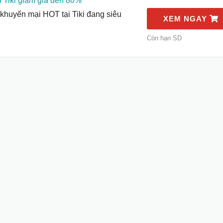
 Tiki giảm giá đến 80%
khuyến mại HOT tại Tiki đang siêu
XEM NGAY
Còn hạn SD