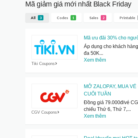
Mã giảm giá mới nhất
Black Friday
All
Codes
Sales
Printable
3
1
2
Mã ưu đãi 30% cho người
Áp dụng cho khách hàng 
đa 50K
...
Xem thêm
Tiki Coupons
MỞ ZALOPAY, MUA VÉ 
CUỐI TUẦN
Đồng giá 79.000đ/vé CGV
chiếu Thứ 6, Thứ 7,
...
CGV Coupons
Xem thêm