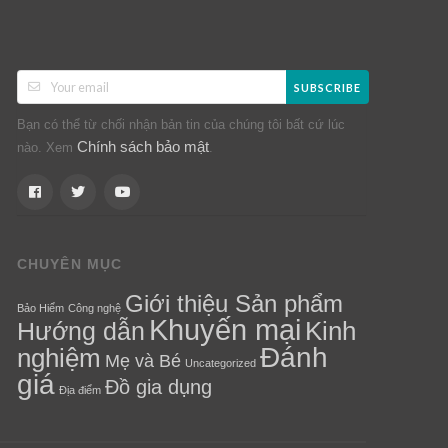
SUBSCRIBE
Bạn có thể từ chối nhận bản tin của chúng tôi bất cứ lúc
Chính sách bảo mật
nào. Xem
.
CHUYÊN MỤC
Giới thiệu Sản phẩm
Bảo Hiểm
Công nghệ
Khuyến mại
Kinh
Hướng dẫn
Đánh
nghiệm
Mẹ và Bé
Uncategorized
giá
Đồ gia dụng
Địa điểm