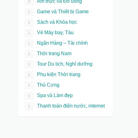
Ẩm thực và Đồ uống
2
Game và Thiết bị Game
1
Sách và Khóa học
1
Vé Máy bay, Tàu
1
Ngân Hàng – Tài chính
1
Thời trang Nam
1
Tour Du lịch, Nghỉ dưỡng
1
Phụ kiện Thời trang
1
Thú Cưng
1
Spa và Làm đẹp
1
Thanh toán điện nước, internet
1