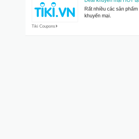
Deal khuyến mại HOT tại
Rất nhiều các sản phẩm 
khuyến mại.
Tiki Coupons