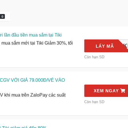
0
 lần đầu tiền mua sắm tại Tiki
mua sắm mới tại Tiki Giảm 30%, tối
NEWTIK
LẤY MÃ
Còn hạn SD
CGV VỚI GIÁ 79.000Đ/VÉ VÀO
XEM NGAY
 khi mua trên ZaloPay các suất
Còn hạn SD