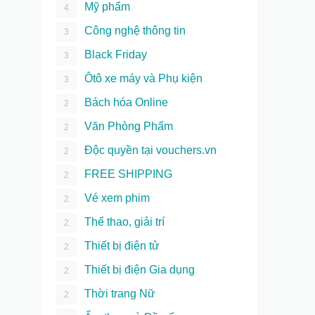
Mỹ phẩm
4
Công nghệ thông tin
3
Black Friday
3
Ôtô xe máy và Phụ kiện
3
Bách hóa Online
2
Văn Phòng Phẩm
2
Độc quyền tại vouchers.vn
2
FREE SHIPPING
2
Vé xem phim
2
Thể thao, giải trí
2
Thiết bị điện tử
2
Thiết bị điện Gia dụng
2
Thời trang Nữ
2