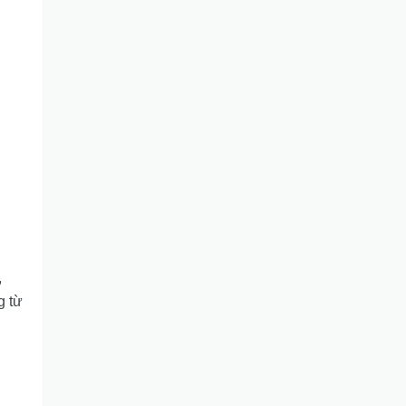
,
g từ