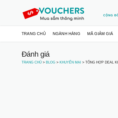
CỘNG Đ
Skip
TRANG CHỦ
NGÀNH HÀNG
MÃ GIẢM GIÁ
to
content
Đánh giá
>
>
>
TRANG CHỦ
BLOG
KHUYẾN MẠI
TỔNG HỢP DEAL KH