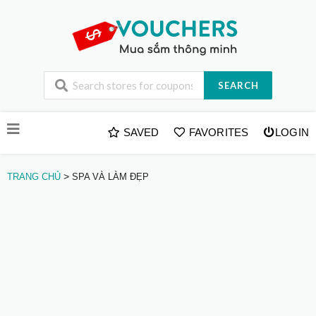
SEARCH
Skip
SAVED
FAVORITES
LOGIN
to
content
>
TRANG CHỦ
SPA VÀ LÀM ĐẸP