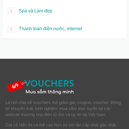
Spa và Làm đẹp
1
Thanh toán điện nước, internet
1
Là nơi chia sẻ vouchers mã giảm giá, coupon, voucher, thông
tin khuyến mãi, kinh nghiệm mua sắm trức tuyến tại các
website thương mại điện tử lớn và uy tín tại Việt Nam.
Giá cả hiển thị có thể cao hơn so với lần cập nhật gần nhất.