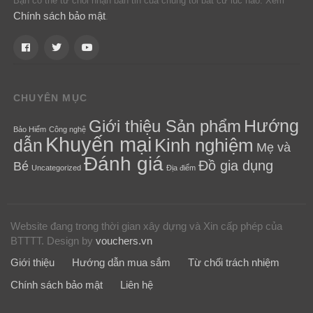
Bạn có thể từ chối nhận bản tin của chúng tôi bất cứ lúc nào. Xem
Chính sách bảo mật
.
CHUYÊN MỤC
Hướng
Giới thiệu Sản phẩm
Bảo Hiểm
Công nghệ
Khuyến mại
Kinh nghiệm
dẫn
Mẹ và
Đánh giá
Đồ gia dụng
Bé
Uncategorized
Địa điểm
Website đang trong thời gian xây dựng và Xin cấp phép của
BTTTT.
Design by
vouchers.vn
Giới thiệu
Hướng dẫn mua sắm
Từ chối trách nhiệm
Chính sách bảo mật
Liên hệ