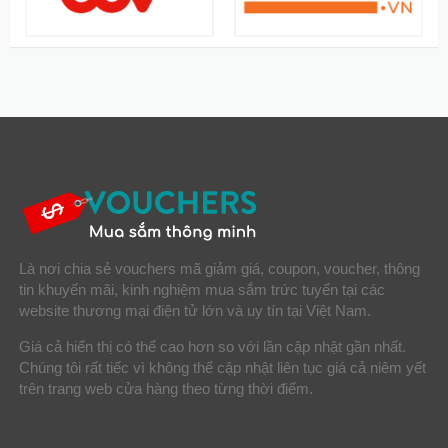
Là nơi chia sẻ vouchers mã giảm giá, coupon, voucher, thông
tin khuyến mãi, kinh nghiệm mua sắm trức tuyến tại các
website thương mại điện tử lớn và uy tín tại Việt Nam.
Giá cả hiển thị có thể cao hơn so với lần cập nhật gần nhất.
Chúng tôi rất tiếc vì không thể cập nhật liên tục giá cả niêm yết
trên trang web cửa hàng theo từng thời điểm.