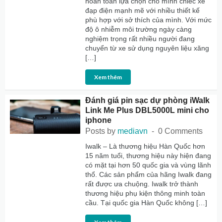
hoàn toàn lựa chọn cho mình chiếc xe
đạp điện mạnh mẽ với nhiều thiết kế
phù hợp với sở thích của mình. Với mức
độ ô nhiễm môi trường ngày càng
nghiệm trọng rất nhiều người đang
chuyển từ xe sử dụng nguyên liệu xăng
[…]
Xem thêm
Đánh giá pin sạc dự phòng iWalk
Link Me Plus DBL5000L mini cho
iphone
Posts by
mediavn
0 Comments
Iwalk – Là thương hiệu Hàn Quốc hơn
15 năm tuổi, thương hiệu này hiện đang
có mặt tại hơn 50 quốc gia và vùng lãnh
thổ. Các sản phẩm của hãng Iwalk đang
rất được ưa chuộng. Iwalk trở thành
thương hiệu phụ kiện thông minh toàn
cầu. Tại quốc gia Hàn Quốc không […]