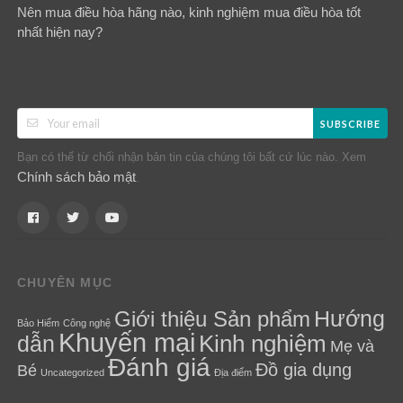
Nên mua điều hòa hãng nào, kinh nghiệm mua điều hòa tốt
nhất hiện nay?
SUBSCRIBE
Bạn có thể từ chối nhận bản tin của chúng tôi bất cứ lúc nào. Xem
Chính sách bảo mật
.
CHUYÊN MỤC
Hướng
Giới thiệu Sản phẩm
Bảo Hiểm
Công nghệ
Khuyến mại
Kinh nghiệm
dẫn
Mẹ và
Đánh giá
Đồ gia dụng
Bé
Uncategorized
Địa điểm