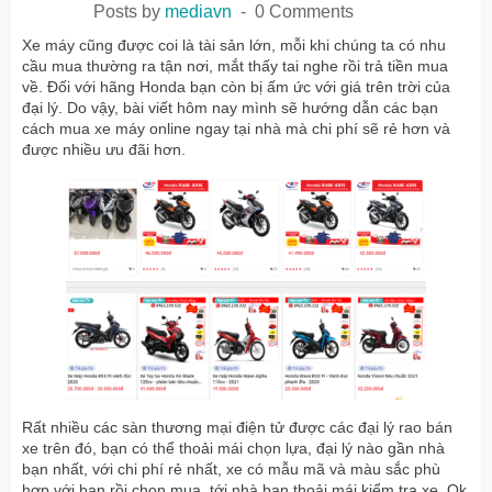
Posts by
mediavn
0 Comments
Xe máy cũng được coi là tài sản lớn, mỗi khi chúng ta có nhu
cầu mua thường ra tận nơi, mắt thấy tai nghe rồi trả tiền mua
về. Đối với hãng Honda bạn còn bị ấm ức với giá trên trời của
đại lý. Do vậy, bài viết hôm nay mình sẽ hướng dẫn các bạn
cách mua xe máy online ngay tại nhà mà chi phí sẽ rẻ hơn và
được nhiều ưu đãi hơn.
Rất nhiều các sàn thương mại điện tử được các đại lý rao bán
xe trên đó, bạn có thể thoải mái chọn lựa, đại lý nào gần nhà
bạn nhất, với chi phí rẻ nhất, xe có mẫu mã và màu sắc phù
hợp với bạn rồi chọn mua, tới nhà bạn thoải mái kiểm tra xe. Ok