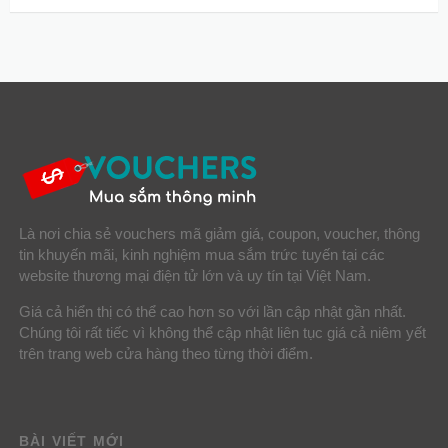
Là nơi chia sẻ vouchers mã giảm giá, coupon, voucher, thông
tin khuyến mãi, kinh nghiệm mua sắm trức tuyến tại các
website thương mại điện tử lớn và uy tín tại Việt Nam.
Giá cả hiển thị có thể cao hơn so với lần cập nhật gần nhất.
Chúng tôi rất tiếc vì không thể cập nhật liên tục giá cả niêm yết
trên trang web cửa hàng theo từng thời điểm.
BÀI VIẾT MỚI