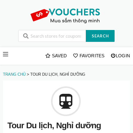
SEARCH
Skip
SAVED
FAVORITES
LOGIN
to
content
>
TRANG CHỦ
TOUR DU LỊCH, NGHỈ DƯỠNG
Tour Du lịch, Nghỉ dưỡng