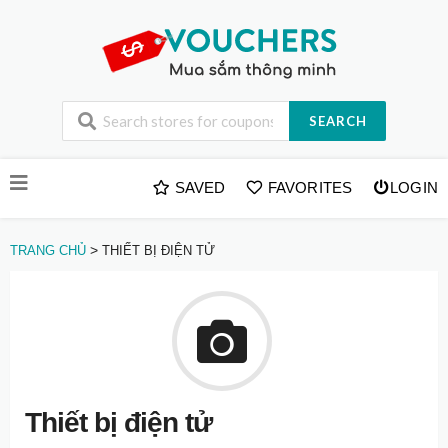
SEARCH
Skip
SAVED
FAVORITES
LOGIN
to
content
>
TRANG CHỦ
THIẾT BỊ ĐIỆN TỬ
Thiết bị điện tử