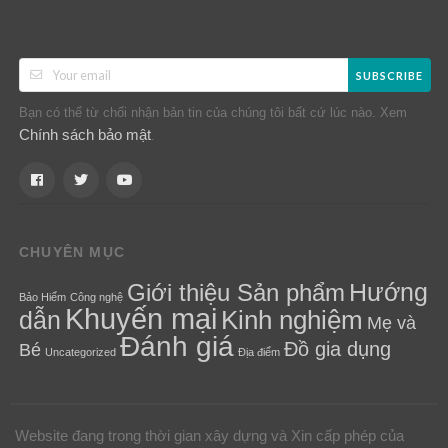
SUBSCRIBE
Bạn có thể từ chối nhận bản tin của chúng tôi bất cứ lúc nào. Xem
Chính sách bảo mật
.
CHUYÊN MỤC
Hướng
Giới thiệu Sản phẩm
Bảo Hiểm
Công nghệ
Khuyến mại
Kinh nghiệm
dẫn
Mẹ và
Đánh giá
Đồ gia dụng
Bé
Uncategorized
Địa điểm
Website đang trong thời gian xây dựng và Xin cấp phép của