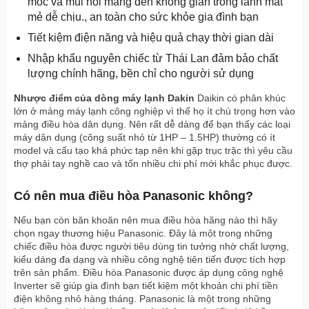
mốc và mùi hôi mang đến không gian trong lành mát
mẻ dễ chịu., an toàn cho sức khỏe gia đình bạn
Tiết kiệm điện năng và hiệu quả chạy thời gian dài
Nhập khẩu nguyên chiếc từ Thái Lan đảm bảo chất
lượng chính hãng, bền chỉ cho người sử dụng
Nhược điểm của dòng máy lạnh Dakin
Daikin có phân khúc
lớn ở mảng máy lạnh công nghiệp vì thế họ ít chú trọng hơn vào
mảng điều hòa dân dụng. Nên rất dễ dàng để bạn thấy các loại
máy dân dụng (công suất nhỏ từ 1HP – 1.5HP) thường có ít
model và cấu tạo khá phức tạp nên khi gặp trục trặc thì yêu cầu
thợ phải tay nghề cao và tốn nhiều chi phí mới khắc phục được.
Có nên mua điều hòa Panasonic không?
Nếu bạn còn băn khoăn nên mua điều hòa hãng nào thì hãy
chọn ngay thương hiệu Panasonic. Đây là một trong những
chiếc điều hòa được người tiêu dùng tin tưởng nhờ chất lượng,
kiểu dáng đa dạng và nhiều công nghệ tiên tiến được tích hợp
trên sản phẩm. Điều hòa Panasonic được áp dụng công nghệ
Inverter sẽ giúp gia đình bạn tiết kiệm một khoản chi phí tiền
điện không nhỏ hàng tháng. Panasonic là một trong những