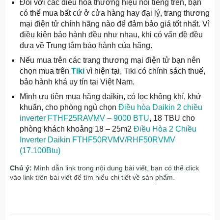
Đối với các điều hòa thương hiệu nổi tiếng trên, bạn
có thể mua bất cứ ở cửa hàng hay đại lý, trang thương
mại điện tử chính hãng nào để đảm bảo giá tốt nhất. Vì
điều kiện bảo hành đều như nhau, khi có vấn đề đều
đưa về Trung tâm bảo hành của hãng.
Nếu mua trên các trang thương mại điện tử bạn nên
chọn mua trên
Tiki
vì hiện tại, Tiki có chính sách thuế,
bảo hành khá uy tín tại Việt Nam.
Mình ưu tiên mua hãng daikin, có lọc không khí, khử
khuẩn, cho phòng ngủ chọn
Điều hòa Daikin 2 chiều
inverter FTHF25RAVMV – 9000 BTU
, 18 TBU cho
phòng khách khoảng 18 – 25m2
Điều Hòa 2 Chiều
Inverter Daikin FTHF50RVMV/RHF50RVMV
(17.100Btu)
Chú ý:
Mình dẫn link trong nội dung bài viết, bạn có thể click
vào link trên bài viết để tìm hiểu chi tiết về sản phẩm.