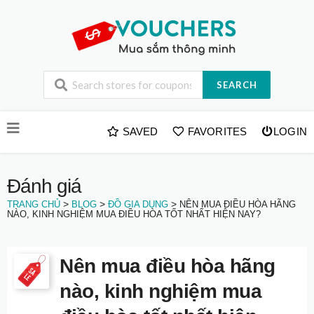
SEARCH
Skip
SAVED
FAVORITES
LOGIN
to
content
Đánh giá
>
>
>
TRANG CHỦ
BLOG
ĐỒ GIA DỤNG
NÊN MUA ĐIỀU HÒA HÃNG
NÀO, KINH NGHIỆM MUA ĐIỀU HÒA TỐT NHẤT HIỆN NAY?
Nên mua điều hòa hãng
nào, kinh nghiệm mua