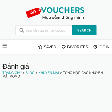
SEARCH
Skip
SAVED
FAVORITES
LOGIN
to
content
Đánh giá
>
>
>
TRANG CHỦ
BLOG
KHUYẾN MẠI
TỔNG HỢP CÁC KHUYẾN
MÃI MOMO