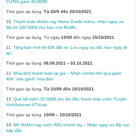
CƯNG giảm 40.000Đ
Thời gian áp dụng:
Từ 20/9 đến 20/10/2021
10.
Thanh toán khoản vay Home Credit online, nhận ngay ưu
đãi tới 100.000đ cho bạn mới MoMo
Thời gian áp dụng: Từ ngày
15/09
đến ngày
15/10/2021
.
11.
Tặng bạn mới tới 60K đặt xe: Lưu ngay ưu đãi, hẹn ngày đi
lại!
Thời gian áp dụng:
08.09.2021 – 03.10.2021
;
12.
Mùa dịch thanh toán tại gia – Nhận combo thẻ quà giảm
40K “nhẹ gánh” hóa đơn
Thời gian áp dụng:
Từ 10/09 đến 10/10/2021
13.
Quà tiết kiệm 20.000đ cho lần đầu thanh toán cước Truyền
hình/Internet VTVcab
Thời gian áp dụng:
10/09 – 10/10/2021
14.
Mở MoMo nạp cước AVG nhanh tay – Nhận ngay ưu đãi cực
hấp dẫn