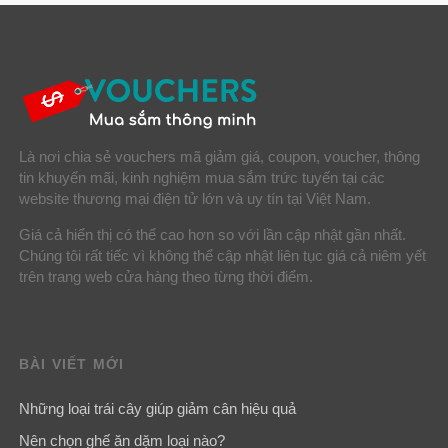
Là nơi chia sẻ vouchers mã giảm giá, coupon, voucher, thông
tin khuyến mãi, kinh nghiệm mua sắm trức tuyến tại các
website thương mại điện tử lớn và uy tín tại Việt Nam.
Giá cả hiển thị có thể cao hơn so với lần cập nhật gần nhất.
Chúng tôi rất tiếc vì không thể cập nhật liên tục giá cả niêm yết
trên trang web cửa hàng theo từng thời điểm.
BÀI VIẾT MỚI
Những loại trái cây giúp giảm cân hiệu quả
Nên chọn ghế ăn dặm loại nào?