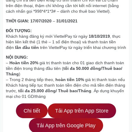
dàng chi trả tiền điện khắp 63 tỉnh thành chỉ với vài cú chạm
trên điện thoại, thậm chí không cần tới kết nối internet (bằng
cách nhấn gọi *998*4*1*3# – dành cho thuê bao Viettel).
THỜI GIAN:
17/07/2020
–
31/01/2021
ĐỐI TƯỢNG:
Khách hàng đăng ký mới ViettelPay từ ngày
18/10/2019
, thực
hiện liên kết thẻ (1 thẻ – 1 số điện thoại) và thanh toán tiền
điện
lần đầu tiên
trên ViettelPay từ ngày triển khai chương trình
NỘI DUNG:
–
Hoàn tiền 20%
giá trị thanh toán cho 01 giao dịch thanh toán
tiền điện trong tháng đầu tiên (
tối đa 50.000 đồng/Thuê bao/
Tháng
)
– Trong 2 tháng tiếp theo,
hoàn tiền 10%
giá trị thanh toán nếu
Khách hàng tiếp tục thanh toán tiền điện cho mã tiền điện tháng
trước,
tối đa 25.000 đồng/ Thuê bao/Tháng
. Áp dụng khuyến
mại cho 01 GD/tháng
Chi tiết
Tải App trên App Store
Tải App trên Google Play