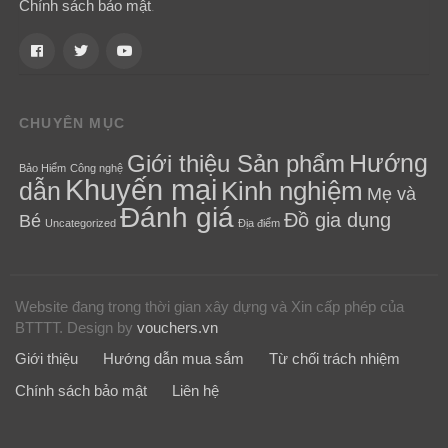
Chính sách bảo mật
.
CHUYÊN MỤC
Hướng
Giới thiệu Sản phẩm
Bảo Hiểm
Công nghệ
Khuyến mại
Kinh nghiệm
dẫn
Mẹ và
Đánh giá
Đồ gia dụng
Bé
Uncategorized
Địa điểm
Website đang trong thời gian xây dựng và Xin cấp phép của
BTTTT.
Design by
vouchers.vn
Giới thiệu
Hướng dẫn mua sắm
Từ chối trách nhiệm
Chính sách bảo mật
Liên hệ