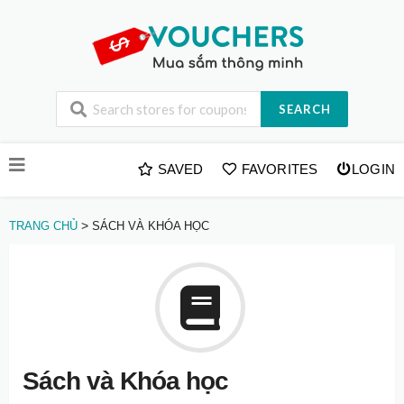
SEARCH
Skip
SAVED
FAVORITES
LOGIN
to
content
>
TRANG CHỦ
SÁCH VÀ KHÓA HỌC
Sách và Khóa học