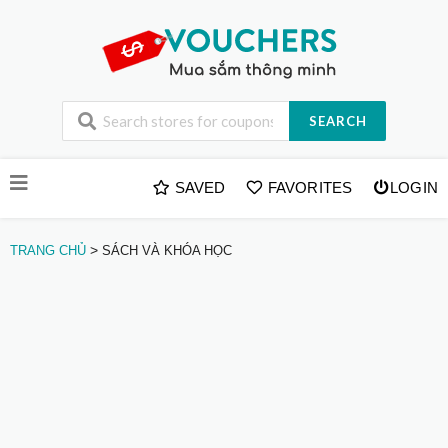
SEARCH
Skip
SAVED
FAVORITES
LOGIN
to
content
>
TRANG CHỦ
SÁCH VÀ KHÓA HỌC