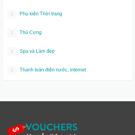
Phụ kiện Thời trang
1
Thú Cưng
1
Spa và Làm đẹp
1
Thanh toán điện nước, internet
1