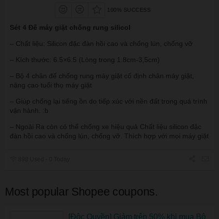
100% SUCCESS
Sét 4 Đế máy giặt chống rung silicol
– Chất liệu: Silicon đặc đàn hồi cao và chống lún, chống vỡ
– Kích thước: 6.5×6.5 (Lòng trong 1.8cm-3,5cm)
– Bộ 4 chân đế chống rung máy giặt cố định chân máy giặt,
nâng cao tuổi thọ máy giặt
– Giúp chống lại tiếng ồn do tiếp xúc với nền đất trong quá trình
vận hành. :b
– Ngoài Ra còn có thể chống xe hiệu quả Chất liệu silicon đặc
đàn hồi cao và chống lún, chống vỡ. Thích hợp với mọi máy giặt
898 Used - 0 Today
Most popular Shopee coupons.
[Độc Quyền] Giảm trên 50% khi mua Bộ