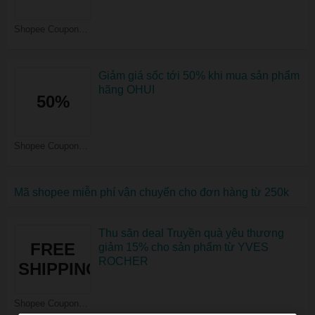
Shopee Coupons
Giảm giá sốc tới 50% khi mua sản phẩm
hãng OHUI
50%
Shopee Coupons
Mã shopee miễn phí vận chuyển cho đơn hàng từ 250k
Thu săn deal Truyền quà yêu thương
FREE
giảm 15% cho sản phẩm từ YVES
ROCHER
SHIPPING
Shopee Coupons