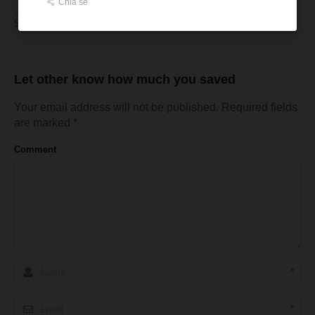
Chia sẻ
Shopee Coupons
Let other know how much you saved
Your email address will not be published.
Required fields
are marked
*
Comment
*
*