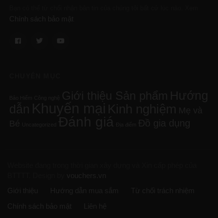
Bạn có thể từ chối nhận bản tin của chúng tôi bất cứ lúc nào. Xem
Chính sách bảo mật
.
CHUYÊN MỤC
Hướng
Giới thiệu Sản phẩm
Bảo Hiểm
Công nghệ
Khuyến mại
Kinh nghiệm
dẫn
Mẹ và
Đánh giá
Đồ gia dụng
Bé
Uncategorized
Địa điểm
Website đang trong thời gian xây dựng và Xin cấp phép của
BTTTT.
Design by
vouchers.vn
Giới thiệu
Hướng dẫn mua sắm
Từ chối trách nhiệm
Chính sách bảo mật
Liên hệ