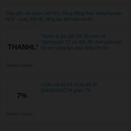
Đầu gắn vòi nước tiện ích, bằng đồng thau Waternymph
N34 , xoay 360 độ, tăng áp, tiết kiệm nước
Thanh lý giá gốc Bộ đồ chơi vẽ
Spirograph 27 chi tiết, đồ chơi giáo dục
THANHLY
trẻ em sáng tạo, quà tặng cho bé
Shopee Coupons
Chân sắt kệ bể cá,kệ để đồ
D40xR30xC70 giảm 7%
7%
Shopee Coupons