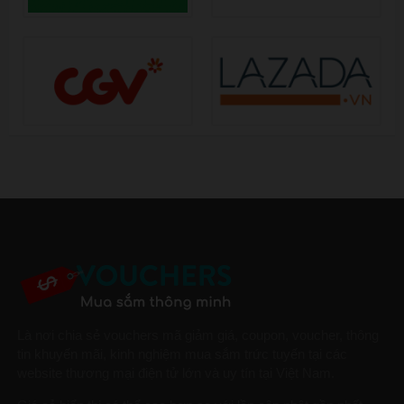
Là nơi chia sẻ vouchers mã giảm giá, coupon, voucher, thông
tin khuyến mãi, kinh nghiệm mua sắm trức tuyến tại các
website thương mại điện tử lớn và uy tín tại Việt Nam.