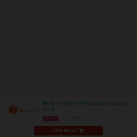
[FlashSale] Sét 4 Đế máy giặt chống rung
silicol
Còn hạn SD
SALE
XEM NGAY