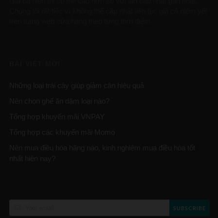
Giá cả hiển thị có thể cao hơn so với lần cập nhật gần nhất.
Chúng tôi rất tiếc vì không thể cập nhật liên tục giá cả niêm yết
trên trang web cửa hàng theo từng thời điểm.
BÀI VIẾT MỚI
Những loại trái cây giúp giảm cân hiệu quả
Nên chọn ghế ăn dặm loại nào?
Tổng hợp khuyến mãi VNPAY
Tổng hợp các khuyến mãi Momo
Nên mua điều hòa hãng nào, kinh nghiệm mua điều hòa tốt
nhất hiện nay?
SUBSCRIBE