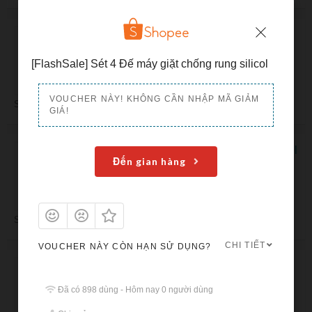
[Giá rẻ Nhất] Ghế nhún cho bé đa năng
RẺ
bập bênh – loại tự rung có đồ chơi cho
trẻ ngủ
[FlashSale] Sét 4 Đế máy giặt chống rung silicol
NHẤT
VOUCHER NÀY! KHÔNG CẦN NHẬP MÃ GIẢM
Shopee Coupons
GIÁ!
Mã giảm giá 7% khi mua Bộ vi xử lý Intel
Đến gian hàng
Core i3-9100F Full Box (3.6Ghz, 4 nhân
28%
4 luồng, 6MB Cache, 65W)-LGA 1151
Shopee Coupons
CHI TIẾT
VOUCHER NÀY CÒN HẠN SỬ DỤNG?
[Gợi ý giá rẻ nhất] Sét 4 Đế máy giặt,tủ
lạnh chống rung silicol
RENHAT
Đã có 898 dùng - Hôm nay 0 người dùng