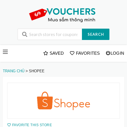
SEARCH
Skip
SAVED
FAVORITES
LOGIN
to
content
>
TRANG CHỦ
SHOPEE
FAVORITE THIS STORE