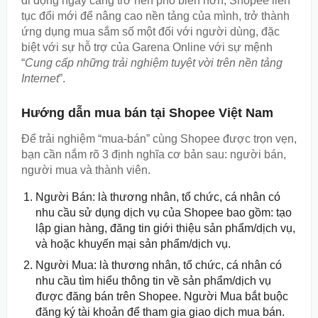
di động ngày càng trở nên phổ biến hơn, Shopee liên
tục đổi mới để nâng cao nền tảng của mình, trở thành
ứng dụng mua sắm số một đối với người dùng, đặc
biệt với sự hỗ trợ của Garena Online với sự mệnh
“
Cung cấp những trải nghiệm tuyệt vời trên nền tảng
Internet
”.
Hướng dẫn mua bán tại Shopee Việt Nam
Để trải nghiệm “mua-bán” cùng Shopee được trọn vẹn,
bạn cần nắm rõ 3 định nghĩa cơ bản sau: người bán,
người mua và thành viên.
Người Bán: là thương nhân, tổ chức, cá nhân có
nhu cầu sử dụng dịch vụ của Shopee bao gồm: tạo
lập gian hàng, đăng tin giới thiệu sản phẩm/dịch vụ,
và hoặc khuyến mại sản phẩm/dịch vụ.
Người Mua: là thương nhân, tổ chức, cá nhân có
nhu cầu tìm hiểu thông tin về sản phẩm/dịch vụ
được đăng bán trên Shopee. Người Mua bắt buộc
đăng ký tài khoản để tham gia giao dịch mua bán.