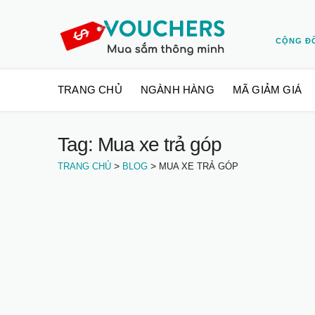
CỘNG Đ
Skip
TRANG CHỦ
NGÀNH HÀNG
MÃ GIẢM GIÁ
to
content
Tag: Mua xe trả góp
>
>
TRANG CHỦ
BLOG
MUA XE TRẢ GÓP