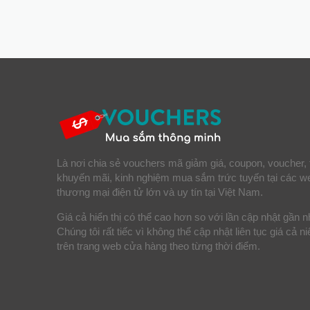
Là nơi chia sẻ vouchers mã giảm giá, coupon, voucher, 
khuyến mãi, kinh nghiệm mua sắm trức tuyến tại các w
thương mại điện tử lớn và uy tín tại Việt Nam.
Giá cả hiển thị có thể cao hơn so với lần cập nhật gần n
Chúng tôi rất tiếc vì không thể cập nhật liên tục giá cả n
trên trang web cửa hàng theo từng thời điểm.