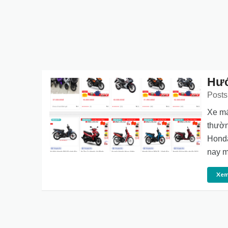
Hướ
Posts
Xe má
thườn
Honda
nay m
Xem