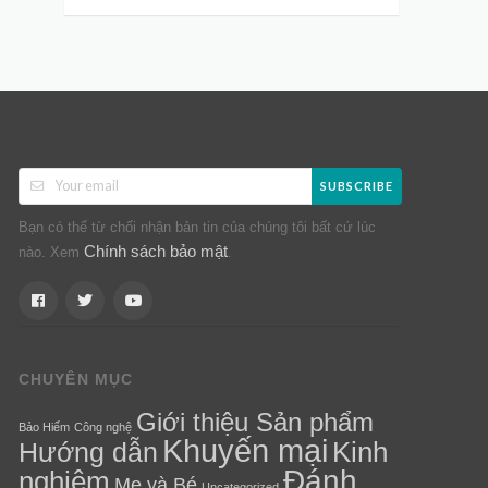
SUBSCRIBE
Bạn có thể từ chối nhận bản tin của chúng tôi bất cứ lúc
Chính sách bảo mật
nào. Xem
.
CHUYÊN MỤC
Giới thiệu Sản phẩm
Bảo Hiểm
Công nghệ
Khuyến mại
Kinh
Hướng dẫn
Đánh
nghiệm
Mẹ và Bé
Uncategorized