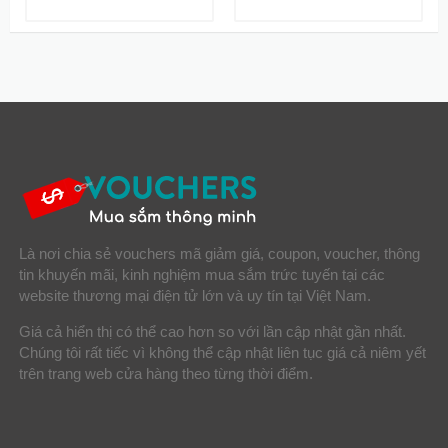
Là nơi chia sẻ vouchers mã giảm giá, coupon, voucher, thông
tin khuyến mãi, kinh nghiệm mua sắm trức tuyến tại các
website thương mại điện tử lớn và uy tín tại Việt Nam.
Giá cả hiển thị có thể cao hơn so với lần cập nhật gần nhất.
Chúng tôi rất tiếc vì không thể cập nhật liên tục giá cả niêm yết
trên trang web cửa hàng theo từng thời điểm.