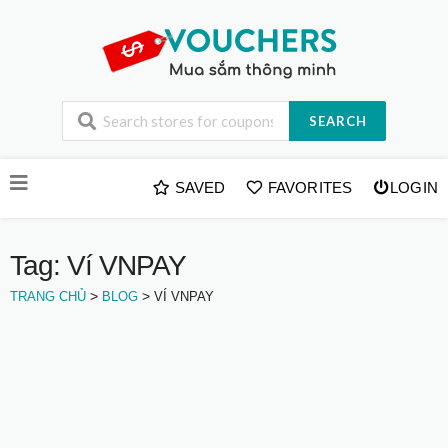
SEARCH
Skip
SAVED
FAVORITES
LOGIN
to
content
Tag: Ví VNPAY
>
>
TRANG CHỦ
BLOG
VÍ VNPAY