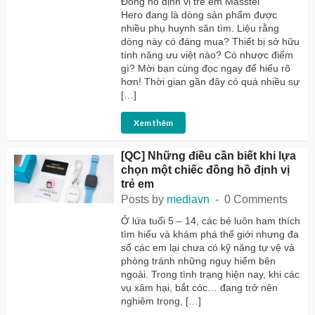
Đồng hồ định vị trẻ em Masstel
Hero đang là dòng sản phẩm được
nhiều phụ huynh săn tìm. Liệu rằng
dòng này có đáng mua? Thiết bị sở hữu
tính năng ưu việt nào? Có nhược điểm
gì? Mời bạn cùng đọc ngay để hiểu rõ
hơn! Thời gian gần đây có quá nhiều sự
[…]
Xem thêm
[QC] Những điều cần biết khi lựa
chọn một chiếc đồng hồ định vị
trẻ em
Posts by
mediavn
0 Comments
Ở lứa tuổi 5 – 14, các bé luôn ham thích
tìm hiểu và khám phá thế giới nhưng đa
số các em lại chưa có kỹ năng tự vệ và
phòng tránh những nguy hiểm bên
ngoài. Trong tình trạng hiện nay, khi các
vụ xâm hại, bắt cóc… đang trở nên
nghiêm trọng, […]