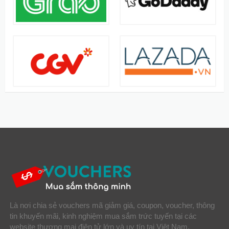
Là nơi chia sẻ vouchers mã giảm giá, coupon, voucher, thông
tin khuyến mãi, kinh nghiệm mua sắm trức tuyến tại các
website thương mại điện tử lớn và uy tín tại Việt Nam.