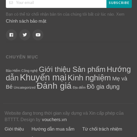
SUBSCRIBE
Bạn có thể từ chối nhận bản tin của chúng tôi bất cứ lúc nào. Xem
Chính sách bảo mật
.
CHUYÊN MỤC
Hướng
Giới thiệu Sản phẩm
Bảo Hiểm
Công nghệ
Khuyến mại
Kinh nghiệm
dẫn
Mẹ và
Đánh giá
Đồ gia dụng
Bé
Uncategorized
Địa điểm
Website đang trong thời gian xây dựng và Xin cấp phép của
BTTTT.
Design by
vouchers.vn
Giới thiệu
Hướng dẫn mua sắm
Từ chối trách nhiệm