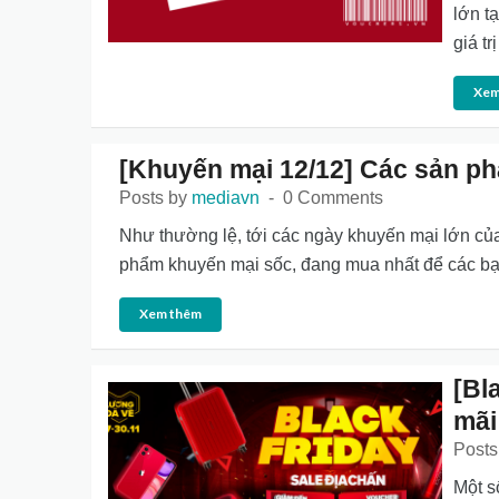
lớn t
giá t
Xem
[Khuyến mại 12/12] Các sản p
Posts by
mediavn
0 Comments
Như thường lệ, tới các ngày khuyến mại lớn củ
phẩm khuyến mại sốc, đang mua nhất để các bạn
Xem thêm
[Bl
mãi
Posts
Một s