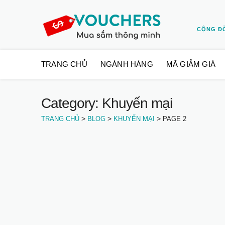
CỘNG Đ
Skip
TRANG CHỦ
NGÀNH HÀNG
MÃ GIẢM GIÁ
to
content
Category: Khuyến mại
>
>
>
TRANG CHỦ
BLOG
KHUYẾN MẠI
PAGE 2