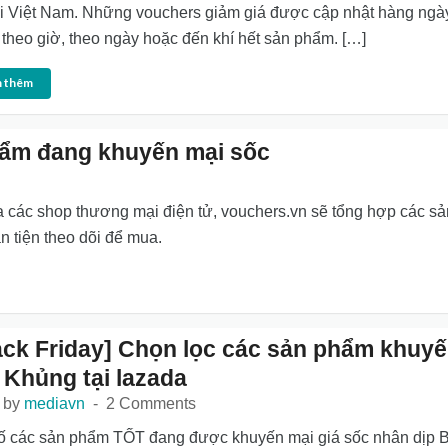
ại Việt Nam. Những vouchers giảm giá được cập nhật hàng ngà
rị theo giờ, theo ngày hoặc đến khí hết sản phẩm. […]
 thêm
hẩm đang khuyến mại sốc
a các shop thương mại điện tử, vouchers.vn sẽ tổng hợp các sả
 tiện theo dõi để mua.
ack Friday] Chọn lọc các sản phẩm khuy
 Khủng tại lazada
 by
mediavn
2 Comments
ố các sản phẩm TỐT đang được khuyến mại giá sốc nhân dịp B