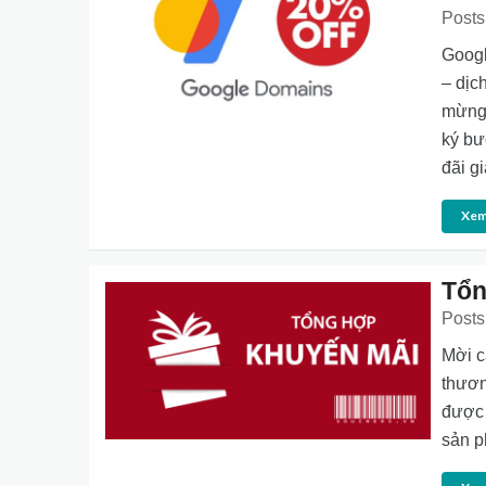
Posts
Googl
– dịc
mừng 
ký b
đãi g
Xem
Tổn
Posts
Mời c
thươn
được 
sản p