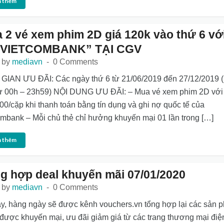
 thêm
 2 vé xem phim 2D giá 120k vào thứ 6 vớ
 VIETCOMBANK” TẠI CGV
 by
mediavn
0 Comments
GIAN ƯU ĐÃI: Các ngày thứ 6 từ 21/06/2019 đến 27/12/2019 (
ừ 00h – 23h59) NỘI DUNG ƯU ĐÃI: – Mua vé xem phim 2D với
00/cặp khi thanh toán bằng tín dụng và ghi nợ quốc tế của
mbank – Mỗi chủ thẻ chỉ hưởng khuyến mại 01 lần trong […]
 thêm
g hợp deal khuyến mãi 07/01/2020
 by
mediavn
0 Comments
y, hàng ngày sẽ được kênh vouchers.vn tổng hợp lại các sản 
được khuyến mại, ưu đãi giảm giá từ các trang thương mại điệ