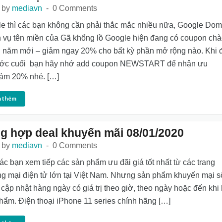
 by
mediavn
0 Comments
e thì các bạn không cần phải thắc mắc nhiều nữa, Google Dom
h vụ tên miền của Gã khổng lồ Google hiện đang có coupon ch
năm mới – giảm ngay 20% cho bất kỳ phần mở rộng nào. Khi 
ước cuối bạn hãy nhớ add coupon NEWSTART để nhận ưu
iảm 20% nhé. […]
 thêm
g hợp deal khuyến mãi 08/01/2020
 by
mediavn
0 Comments
ác bạn xem tiếp các sản phẩm ưu đãi giá tốt nhất từ các trang
g mại điện tử lớn tại Việt Nam. Nhưng sản phẩm khuyến mại s
cập nhật hàng ngày có giá trị theo giờ, theo ngày hoặc đến khi 
hẩm. Điện thoại iPhone 11 series chính hãng […]