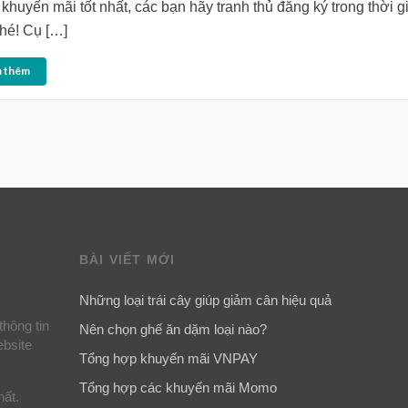
p khuyến mãi tốt nhất, các bạn hãy tranh thủ đăng ký trong thời g
nhé! Cụ […]
 thêm
BÀI VIẾT MỚI
Những loại trái cây giúp giảm cân hiệu quả
thông tin
Nên chọn ghế ăn dặm loại nào?
ebsite
Tổng hợp khuyến mãi VNPAY
Tổng hợp các khuyến mãi Momo
hất.