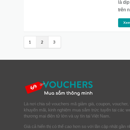
là dị
trên 
Xem
1
2
3
Là nơi chia sẻ vouchers mã giảm giá, coupon, voucher, 
khuyến mãi, kinh nghiệm mua sắm trức tuyến tại các w
thương mại điện tử lớn và uy tín tại Việt Nam.
Giá cả hiển thị có thể cao hơn so với lần cập nhật gần n