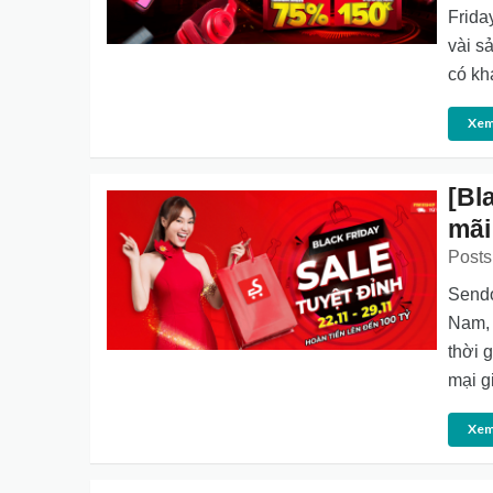
Frida
vài s
có kh
Xem
[Bl
mãi
Posts
Sendo
Nam, 
thời 
mại g
Xem