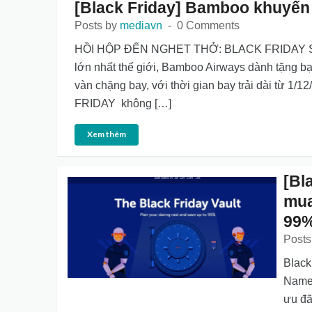
[Black Friday] Bamboo khuyến 
Posts by
mediavn
0 Comments
HỒI HỘP ĐẾN NGHẸT THỞ: BLACK FRIDAY SẮ
lớn nhất thế giới, Bamboo Airways dành tặng bạ
vàn chặng bay, với thời gian bay trải dài từ 1/
FRIDAY không […]
Xem thêm
[Bl
mua
99
Posts
Black
NameC
ưu đã