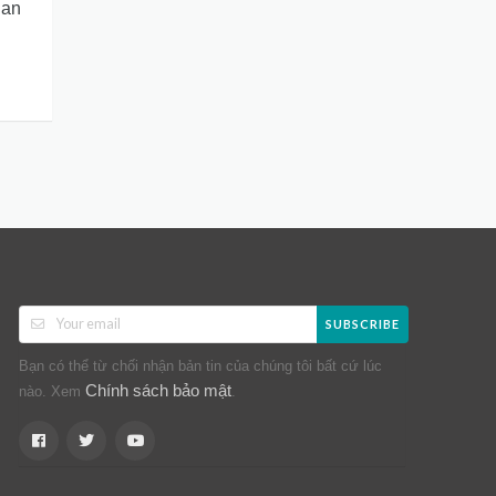
ian
SUBSCRIBE
Bạn có thể từ chối nhận bản tin của chúng tôi bất cứ lúc
Chính sách bảo mật
nào. Xem
.