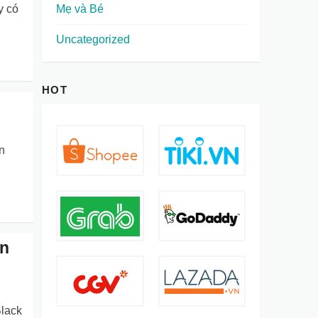
y có
Mẹ và Bé
Uncategorized
HOT
n
ến
lack