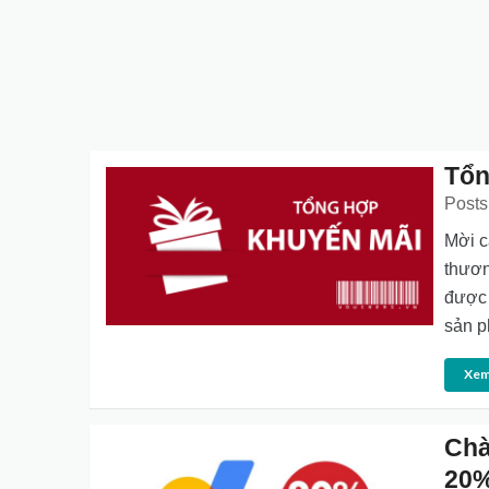
Tổn
Posts
Mời c
thươn
được 
sản p
Xem
Chà
20%