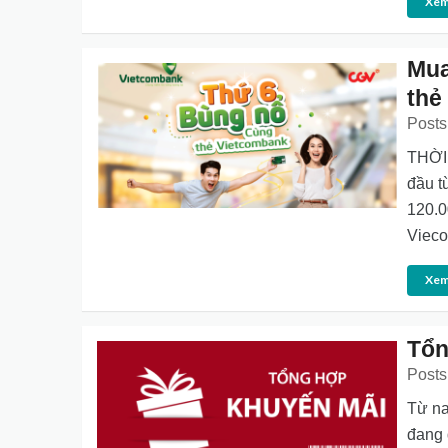
Xem
Mua
thẻ
Posts
THỜI 
đầu t
120.0
Vieco
Xem
Tổn
Posts
Từ na
đang 