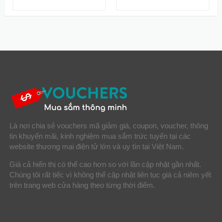
Là nơi chia sẻ vouchers mã giảm giá, coupon, voucher, thông
tin khuyến mãi, kinh nghiệm mua sắm trức tuyến tại các
website thương mại điện tử lớn và uy tín tại Việt Nam.
Giá cả hiển thị có thể cao hơn so với lần cập nhật gần nhất.
Chúng tôi rất tiếc vì không thể cập nhật liên tục giá cả niêm yết
trên trang web cửa hàng theo từng thời điểm.