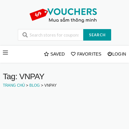
SEARCH
Skip
SAVED
FAVORITES
LOGIN
to
content
Tag: VNPAY
>
>
TRANG CHỦ
BLOG
VNPAY